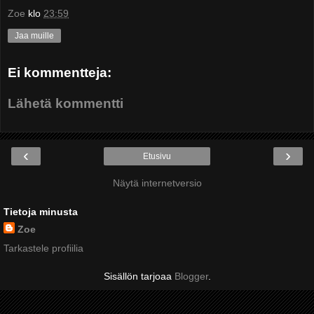
Zoe
klo
23:59
Jaa muille
Ei kommentteja:
Lähetä kommentti
‹
›
Etusivu
Näytä internetversio
Tietoja minusta
Zoe
Tarkastele profiilia
Sisällön tarjoaa
Blogger
.