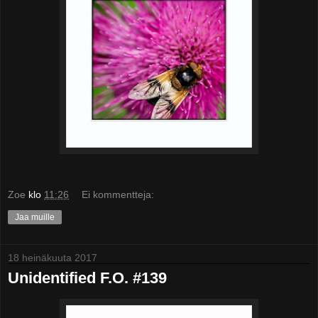
Zoe
klo
11:26
Ei kommentteja:
Jaa muille
18 heinäkuuta 2017
Unidentified F.O. #139