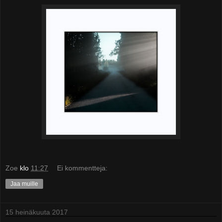
Zoe
klo
11:27
Ei kommentteja:
Jaa muille
15 heinäkuuta 2017