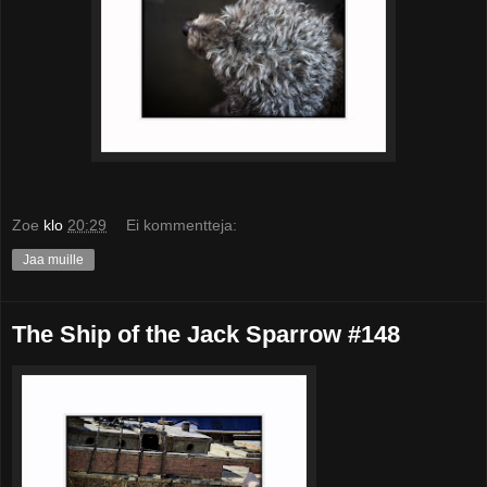
Zoe
klo
20:29
Ei kommentteja:
Jaa muille
The Ship of the Jack Sparrow #148