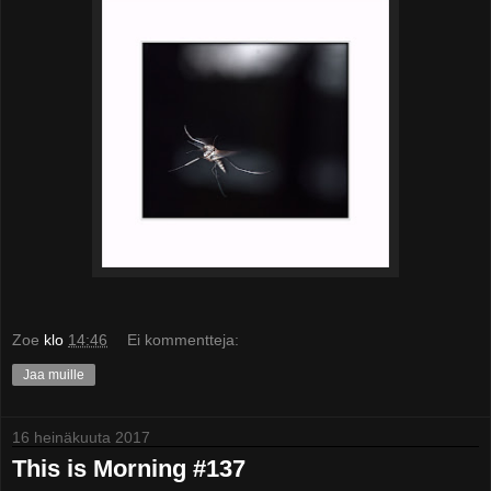
Zoe
klo
14:46
Ei kommentteja:
Jaa muille
16 heinäkuuta 2017
This is Morning #137