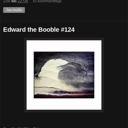
Zoe
klo
22:08
Ei kommentteja:
Jaa muille
Edward the Booble #124