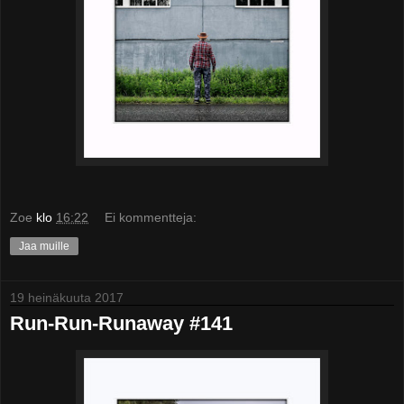
Zoe
klo
16:22
Ei kommentteja:
Jaa muille
19 heinäkuuta 2017
Run-Run-Runaway #141