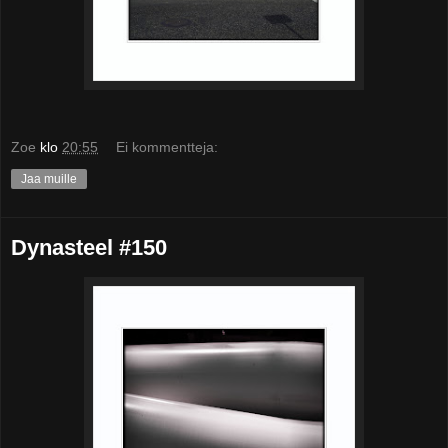
Zoe
klo
20:55
Ei kommentteja:
Jaa muille
Dynasteel #150