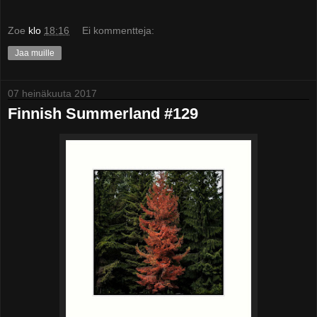
Zoe
klo
18:16
Ei kommentteja:
Jaa muille
07 heinäkuuta 2017
Finnish Summerland #129