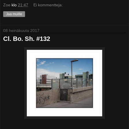
Zoe
klo
21:47
Ei kommentteja:
Jaa muille
08 heinäkuuta 2017
Cl. Bo. Sh. #132