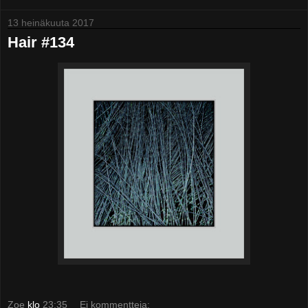
13 heinäkuuta 2017
Hair #134
Zoe
klo
23:35
Ei kommentteja: