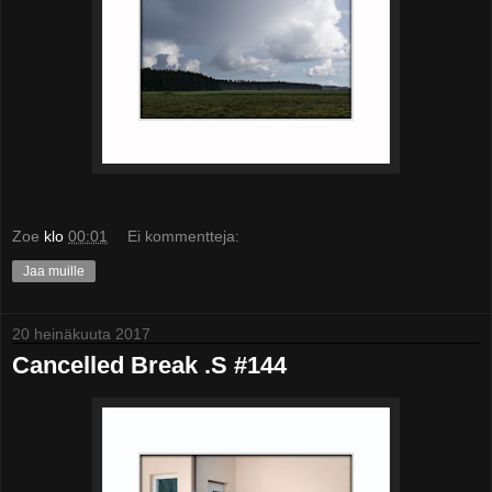
Zoe
klo
00:01
Ei kommentteja:
Jaa muille
20 heinäkuuta 2017
Cancelled Break .S #144