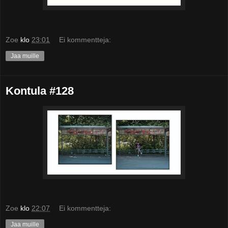
Zoe
klo
23:01
Ei kommentteja:
Jaa muille
Kontula #128
Zoe
klo
22:07
Ei kommentteja:
Jaa muille