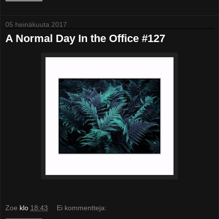
05 heinäkuuta 2017
A Normal Day In the Office #127
Zoe
klo
18:43
Ei kommentteja: