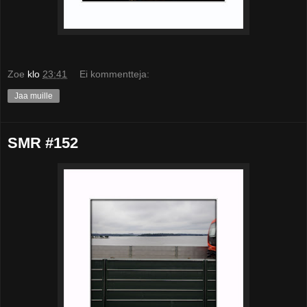
Zoe
klo
23:41
Ei kommentteja:
Jaa muille
SMR #152