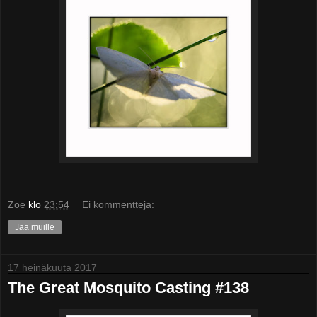
Zoe
klo
23:54
Ei kommentteja:
Jaa muille
17 heinäkuuta 2017
The Great Mosquito Casting #138