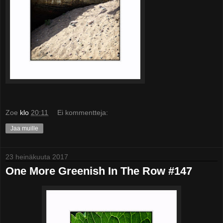
Zoe
klo
20:11
Ei kommentteja:
Jaa muille
23 heinäkuuta 2017
One More Greenish In The Row #147