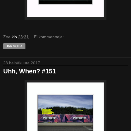
Zoe
klo
23:31
Ei kommentteja:
Jaa muille
28 heinäkuuta 2017
Uhh, When? #151