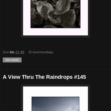
Zoe
klo
21:48
Ei kommentteja:
Jaa muille
A View Thru The Raindrops #145