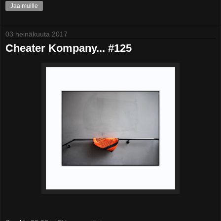
Jaa muille
03 heinäkuuta 2017
Cheater Kompany... #125