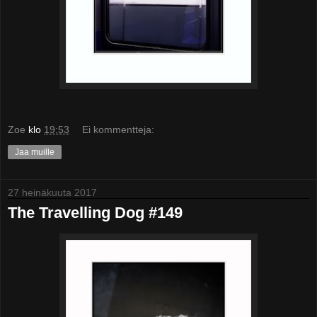
Zoe
klo
19:53
Ei kommentteja:
Jaa muille
27 heinäkuuta 2017
The Travelling Dog #149