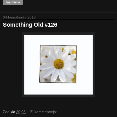
Jaa muille
04 heinäkuuta 2017
Something Old #126
Zoe
klo
20:08
Ei kommentteja: