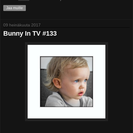
Jaa muille
09 heinäkuuta 2017
Bunny In TV #133