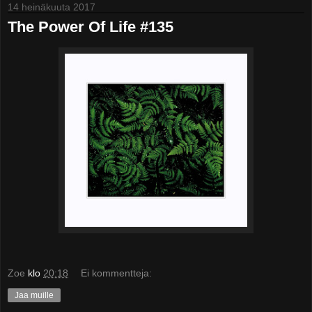
14 heinäkuuta 2017
The Power Of Life #135
Zoe
klo
20:18
Ei kommentteja:
Jaa muille