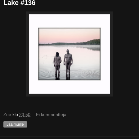
Lake #136
Zoe
klo
23:50
Ei kommentteja:
Jaa muille