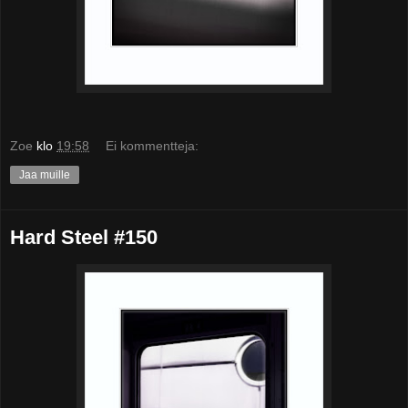
Zoe
klo
19:58
Ei kommentteja:
Jaa muille
Hard Steel #150