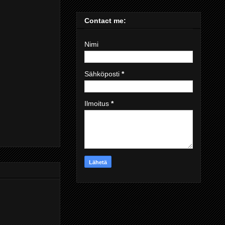
Contact me:
Nimi
Sähköposti
*
Ilmoitus
*