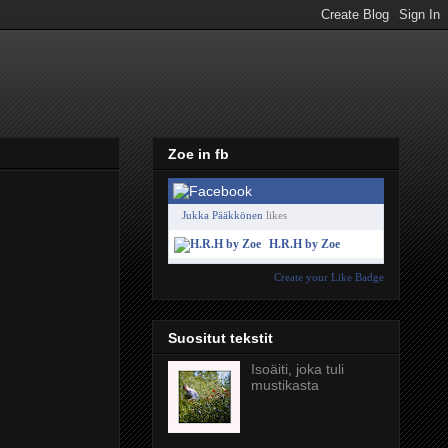
Zoe in fb
Jukka Pääkkönen
likes
H.R.H by Zoe
Create your Like Badge
Suositut tekstit
Isoäiti, joka tuli
mustikasta