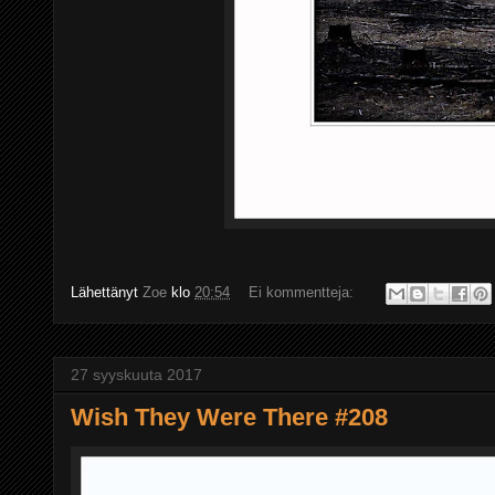
Lähettänyt
Zoe
klo
20:54
Ei kommentteja:
27 syyskuuta 2017
Wish They Were There #208