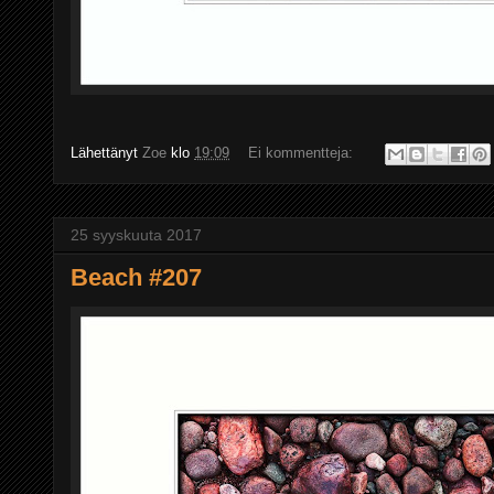
Lähettänyt
Zoe
klo
19:09
Ei kommentteja:
25 syyskuuta 2017
Beach #207