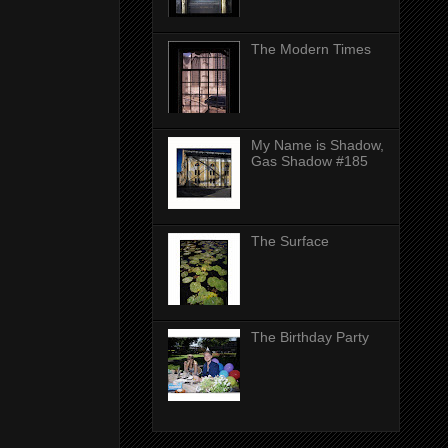
The Modern Times
My Name is Shadow,
Gas Shadow #185
The Surface
The Birthday Party