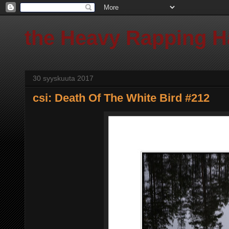
the Heavy Rapping 
30 syyskuuta 2017
csi: Death Of The White Bird #212