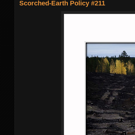
Scorched-Earth Policy #211