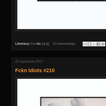
Lähettänyt
Zoe
klo
14:42
Ei kommentteja:
26 syyskuuta 2017
Fckn Idiots #210