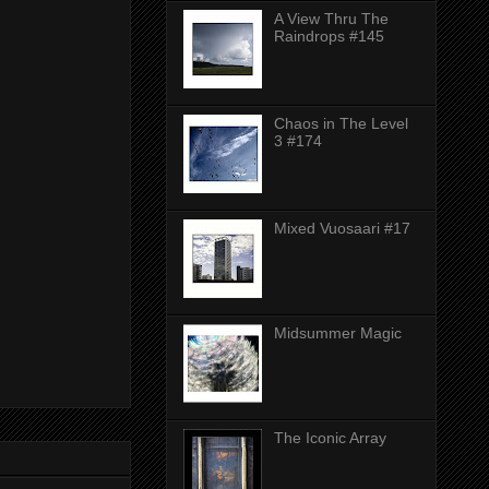
A View Thru The
Raindrops #145
Chaos in The Level
3 #174
Mixed Vuosaari #17
Midsummer Magic
The Iconic Array