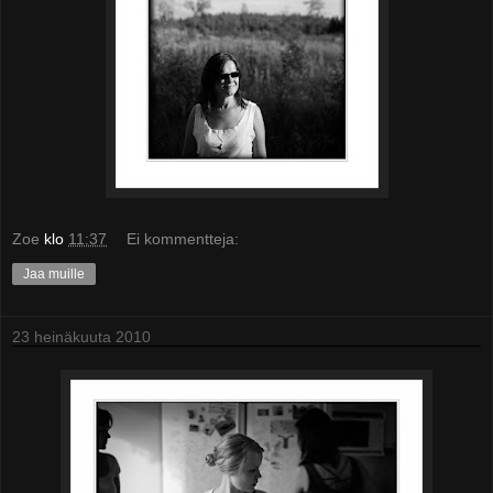
Zoe
klo
11:37
Ei kommentteja:
Jaa muille
23 heinäkuuta 2010