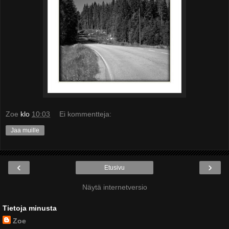
Zoe
klo
10:03
Ei kommentteja:
Jaa muille
‹
›
Etusivu
Näytä internetversio
Tietoja minusta
Zoe