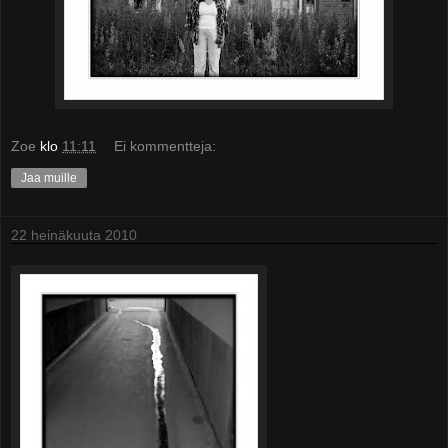
Zoe
klo
11:11
Ei kommentteja:
Jaa muille
22 heinäkuuta 2010