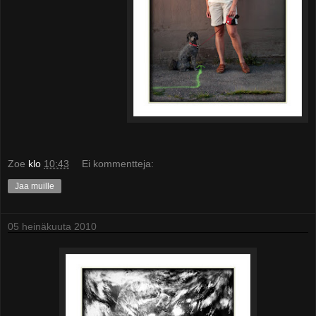
Zoe
klo
10:43
Ei kommentteja:
Jaa muille
05 heinäkuuta 2010