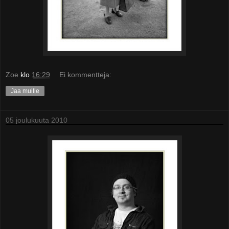
Zoe
klo
16:29
Ei kommentteja:
Jaa muille
05 joulukuuta 2010