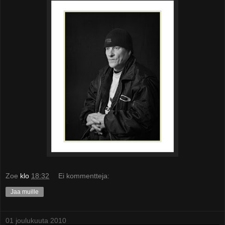
Zoe
klo
18:32
Ei kommentteja:
Jaa muille
01 joulukuuta 2010