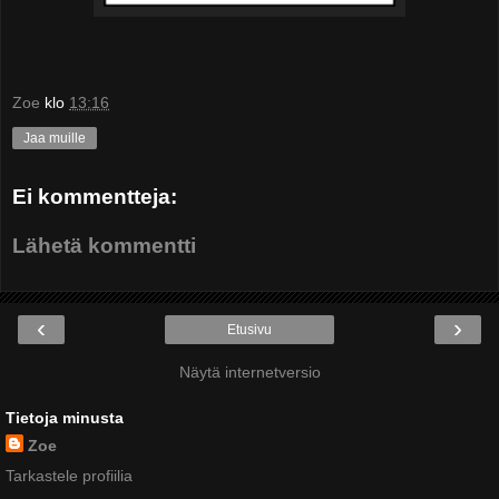
Zoe
klo
13:16
Jaa muille
Ei kommentteja:
Lähetä kommentti
‹
›
Etusivu
Näytä internetversio
Tietoja minusta
Zoe
Tarkastele profiilia