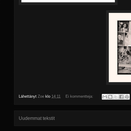
Lähettänyt
Zoe
klo
14:11
Ei kommentteja:
Uudemmat tekstit