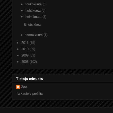
►
toukokuuta
(5)
►
huhtikuuta
(3)
▼
helmikuuta
(3)
Ei otsikkoa
►
tammikuuta
(1)
►
2011
(19)
►
2010
(59)
►
2009
(63)
►
2008
(102)
Tietoja minusta
Zoe
Tarkastele profiilia