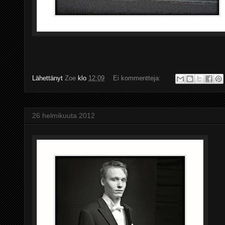
Lähettänyt
Zoe
klo
12:09
Ei kommentteja:
26 helmikuuta 2012