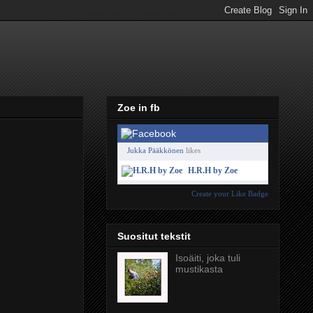
Zoe in fb
Jukka Pääkkönen
likes
H.R.H by Zoe
Create your Like Badge
Suositut tekstit
Isoäiti, joka tuli
mustikasta