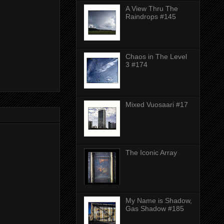
A View Thru The
Raindrops #145
Chaos in The Level
3 #174
Mixed Vuosaari #17
The Iconic Array
My Name is Shadow,
Gas Shadow #185