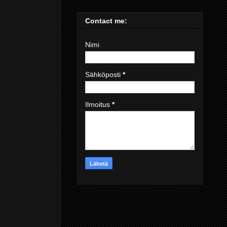
Contact me:
Nimi
Sähköposti
*
Ilmoitus
*