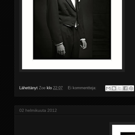
Lähettänyt
Zoe
klo
22:07
Ei kommentteja:
02 helmikuuta 2012