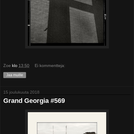
Zoe
klo
13:50
Ei kommentteja:
Jaa muille
15 joulukuuta 2018
Grand Georgia #569