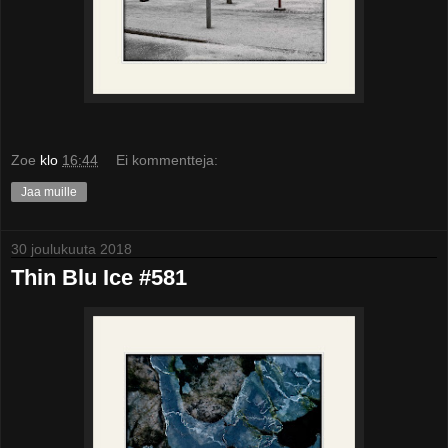
Zoe
klo
16:44
Ei kommentteja:
Jaa muille
30 joulukuuta 2018
Thin Blu Ice #581