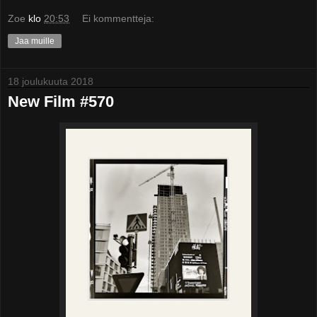
Zoe
klo
20:53
Ei kommentteja:
Jaa muille
18 joulukuuta 2018
New Film #570