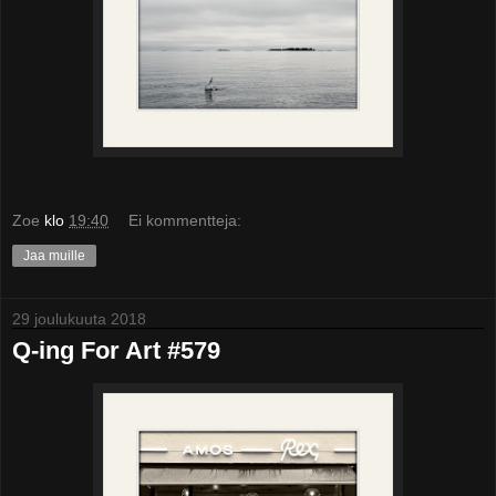
Zoe
klo
19:40
Ei kommentteja:
Jaa muille
29 joulukuuta 2018
Q-ing For Art #579