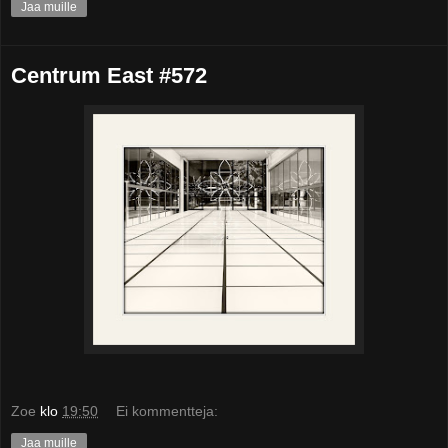
Jaa muille
Centrum East #572
Zoe
klo
19:50
Ei kommentteja:
Jaa muille