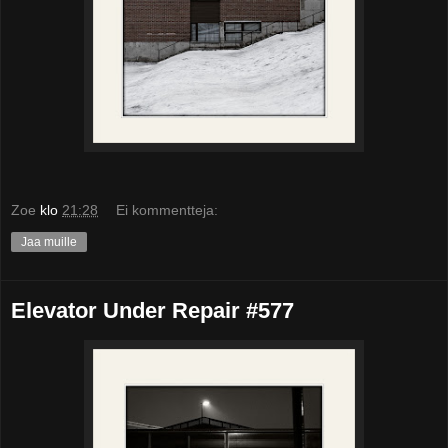
Zoe
klo
21:28
Ei kommentteja:
Jaa muille
Elevator Under Repair #577