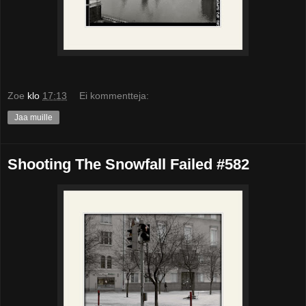
Zoe
klo
17:13
Ei kommentteja:
Jaa muille
Shooting The Snowfall Failed #582