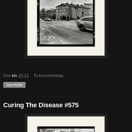
Zoe
klo
20:12
Ei kommentteja:
Jaa muille
Curing The Disease #575