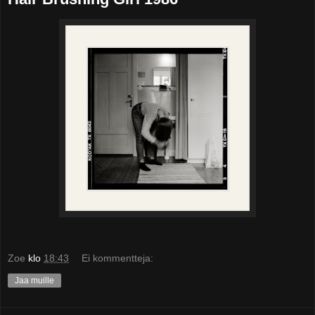
Zoe
klo
18:43
Ei kommentteja:
Jaa muille