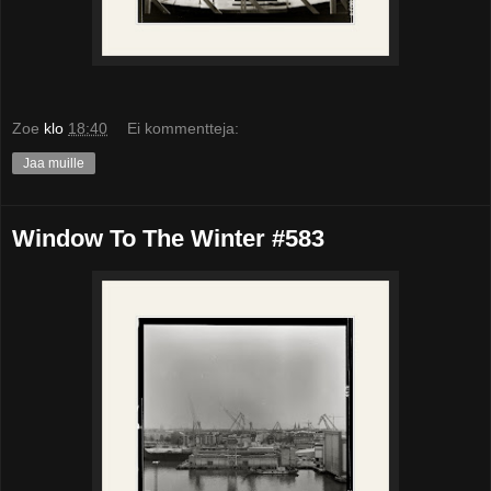
Zoe
klo
18:40
Ei kommentteja:
Jaa muille
Window To The Winter #583