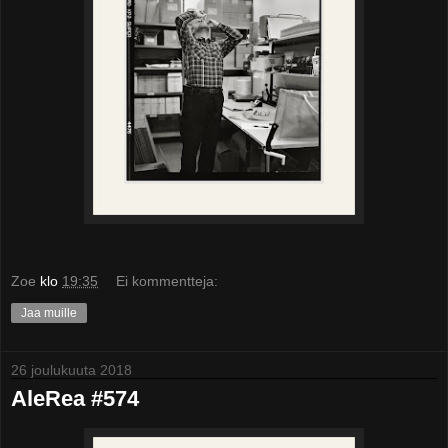
Zoe
klo
19:35
Ei kommentteja:
Jaa muille
26 joulukuuta 2018
AleRea #574