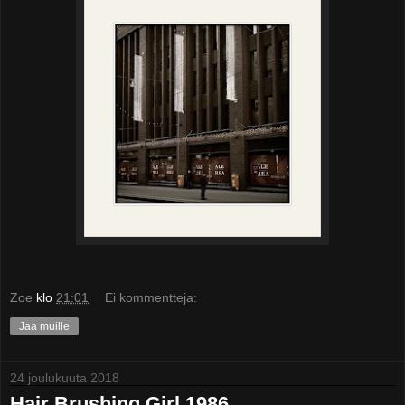
Zoe
klo
21:01
Ei kommentteja:
Jaa muille
24 joulukuuta 2018
Hair Brushing Girl 1986