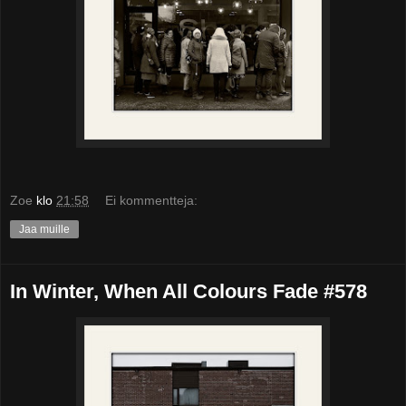
Zoe
klo
21:58
Ei kommentteja:
Jaa muille
In Winter, When All Colours Fade #578