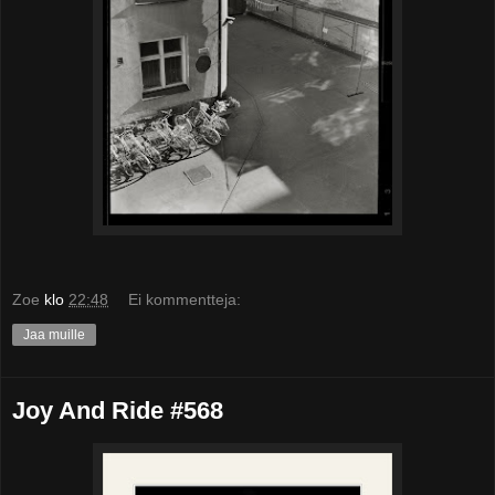
Zoe
klo
22:48
Ei kommentteja:
Jaa muille
Joy And Ride #568