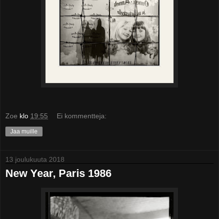
Zoe
klo
19:55
Ei kommentteja:
Jaa muille
13 joulukuuta 2018
New Year, Paris 1986