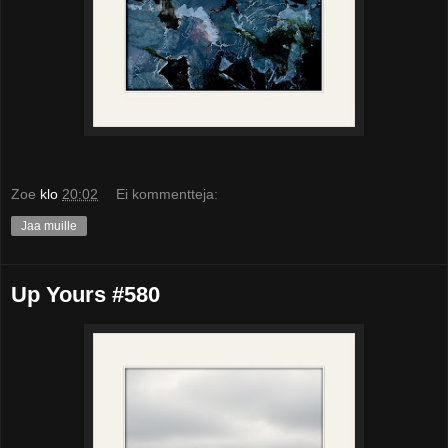
Zoe
klo
20:02
Ei kommentteja:
Jaa muille
Up Yours #580