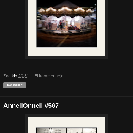
Zoe
klo
20:31
Ei kommentteja:
Jaa muille
AnneliOnneli #567