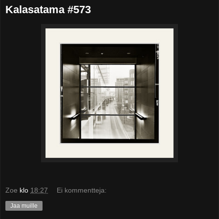
Kalasatama #573
Zoe
klo
18:27
Ei kommentteja:
Jaa muille