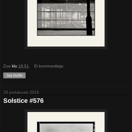
Zoe
klo
18:51
Ei kommentteja:
Jaa muille
28 joulukuuta 2018
Solstice #576