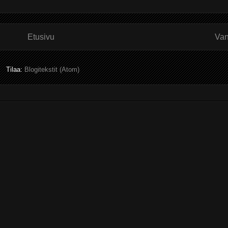
Etusivu
Van
Tilaa:
Blogitekstit (Atom)