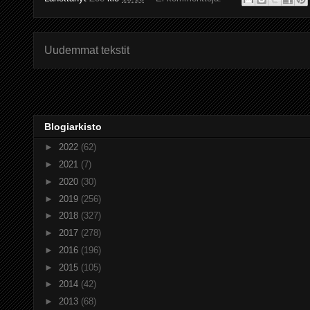
Uudemmat tekstit
Blogiarkisto
►
2022
(62)
►
2021
(7)
►
2020
(30)
►
2019
(256)
►
2018
(327)
►
2017
(278)
►
2016
(196)
►
2015
(105)
►
2014
(42)
►
2013
(68)