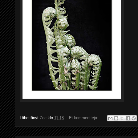
Lähettänyt
Zoe
klo
11:18
Ei kommentteja: