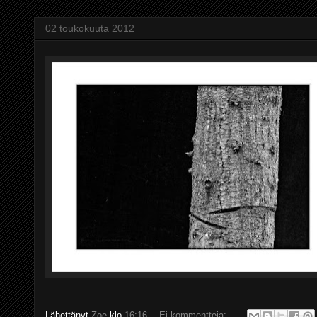
02 toukokuuta 2012
Lähettänyt
Zoe
klo
16:16
Ei kommentteja: