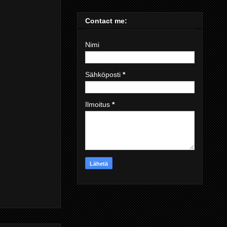
Contact me:
Nimi
Sähköposti
*
Ilmoitus
*