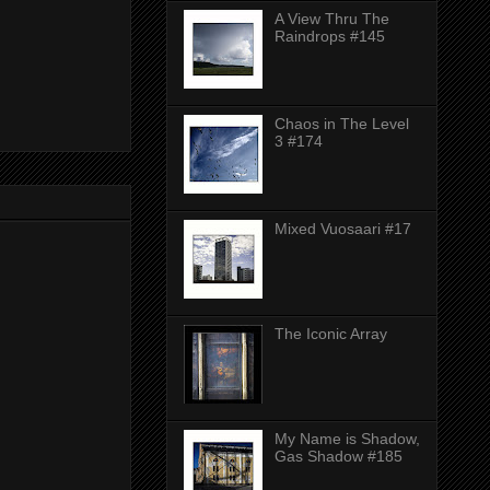
A View Thru The
Raindrops #145
Chaos in The Level
3 #174
Mixed Vuosaari #17
The Iconic Array
My Name is Shadow,
Gas Shadow #185