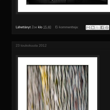
Lähettänyt
Zoe
klo
15:40
Ei kommentteja:
23 toukokuuta 2012