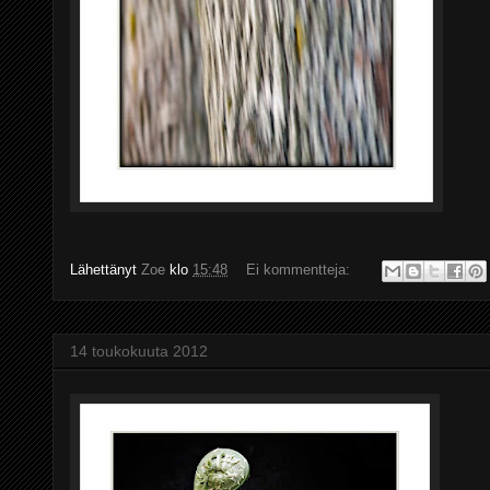
Lähettänyt
Zoe
klo
15:48
Ei kommentteja:
14 toukokuuta 2012