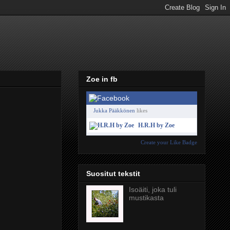
Zoe in fb
Jukka Pääkkönen
likes
H.R.H by Zoe
Create your Like Badge
Suositut tekstit
Isoäiti, joka tuli
mustikasta