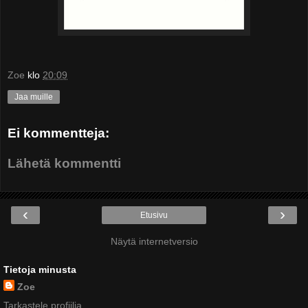
Zoe
klo
20:09
Jaa muille
Ei kommentteja:
Lähetä kommentti
‹
›
Etusivu
Näytä internetversio
Tietoja minusta
Zoe
Tarkastele profiilia