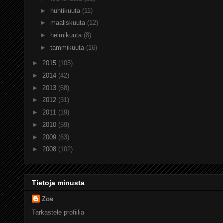
►
huhtikuuta
(11)
►
maaliskuuta
(12)
►
helmikuuta
(8)
►
tammikuuta
(16)
►
2015
(105)
►
2014
(42)
►
2013
(68)
►
2012
(31)
►
2011
(19)
►
2010
(59)
►
2009
(63)
►
2008
(102)
Tietoja minusta
Zoe
Tarkastele profiilia