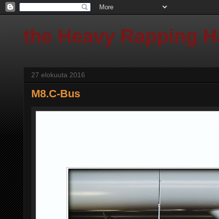
the Heavy Rapping 
27 elokuuta 2016
M8.C-Bus