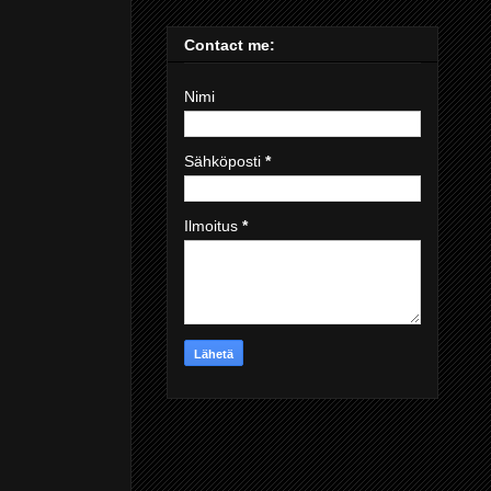
Contact me:
Nimi
Sähköposti
*
Ilmoitus
*