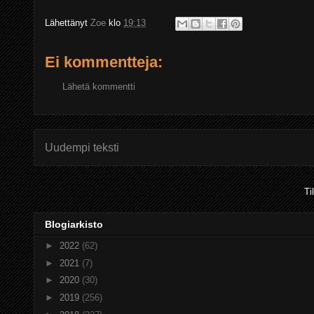
Lähettänyt
Zoe
klo
19:13
Ei kommentteja:
Lähetä kommentti
Uudempi teksti
Ti
Blogiarkisto
►
2022
(62)
►
2021
(7)
►
2020
(30)
►
2019
(256)