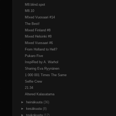
M8.blind.spot
M8.10
MIxed Vuosaari #14
The Best!
Mixed Finland #8
Mixed Helsinki #8
Mixed Vuosaari #6
From Holland to Hell?
Pukaro Five
InspiRed by A. Warhol
Sharing Eva Ryynänen
1 000 001 Times The Same
Selfie Crew
21:34
Altered Kalasatama
►
heinäkuuta
(36)
►
kesäkuuta
(8)
►
toukokuuta
(12)