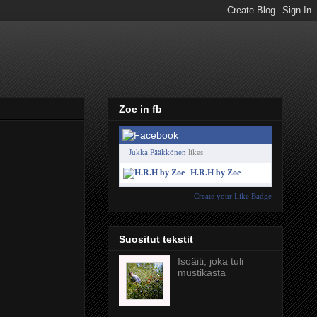
Zoe in fb
Jukka Pääkkönen
likes
H.R.H by Zoe
Create your Like Badge
Suositut tekstit
Isoäiti, joka tuli
mustikasta