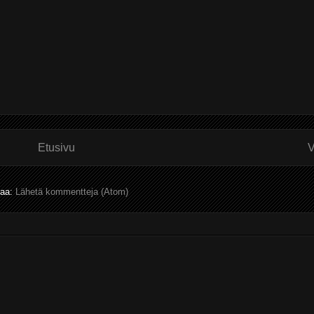
Etusivu
V
laa:
Lähetä kommentteja (Atom)