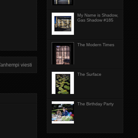
My Name is Shadow,
Gas Shadow #185
The Modern Times
anhempi viesti
The Surface
The Birthday Party