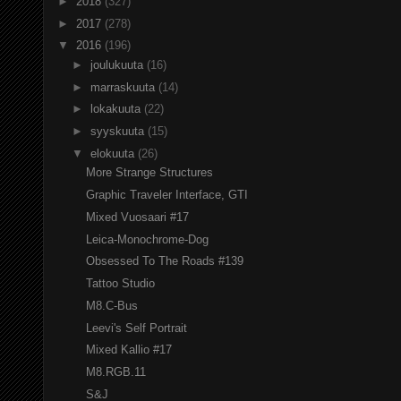
►
2018
(327)
►
2017
(278)
▼
2016
(196)
►
joulukuuta
(16)
►
marraskuuta
(14)
►
lokakuuta
(22)
►
syyskuuta
(15)
▼
elokuuta
(26)
More Strange Structures
Graphic Traveler Interface, GTI
Mixed Vuosaari #17
Leica-Monochrome-Dog
Obsessed To The Roads #139
Tattoo Studio
M8.C-Bus
Leevi's Self Portrait
Mixed Kallio #17
M8.RGB.11
S&J