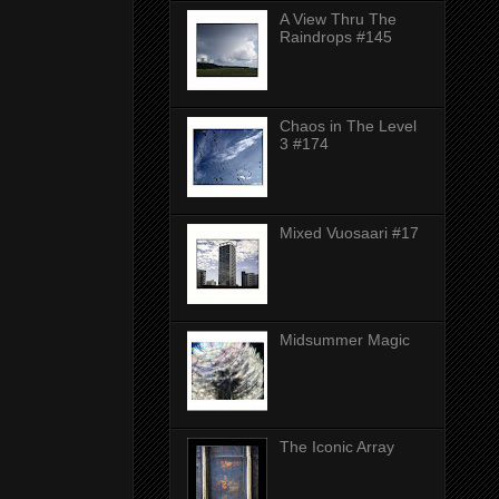
A View Thru The
Raindrops #145
Chaos in The Level
3 #174
Mixed Vuosaari #17
Midsummer Magic
The Iconic Array