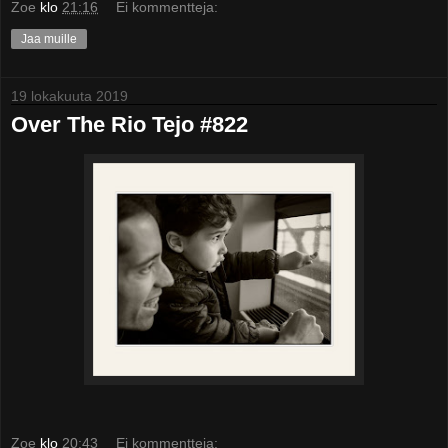
Zoe
klo
21:16
Ei kommentteja:
Jaa muille
19 lokakuuta 2019
Over The Rio Tejo #822
Zoe
klo
20:43
Ei kommentteja: