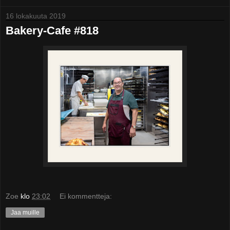
16 lokakuuta 2019
Bakery-Cafe #818
Zoe
klo
23:02
Ei kommentteja:
Jaa muille