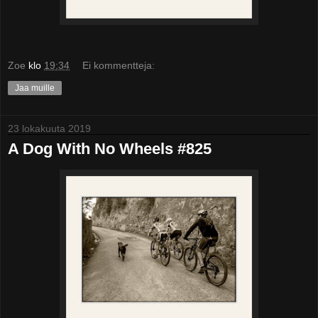
Zoe
klo
19:34
Ei kommentteja:
Jaa muille
23 lokakuuta 2019
A Dog With No Wheels #825