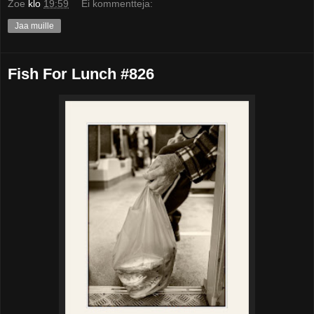
Zoe
klo
19:59
Ei kommentteja:
Jaa muille
Fish For Lunch #826