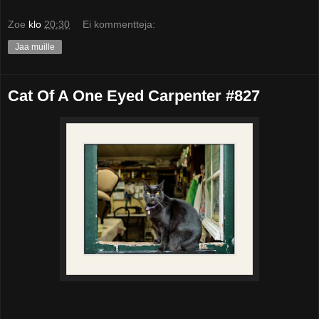
Zoe
klo
20:30
Ei kommentteja:
Jaa muille
Cat Of A One Eyed Carpenter #827