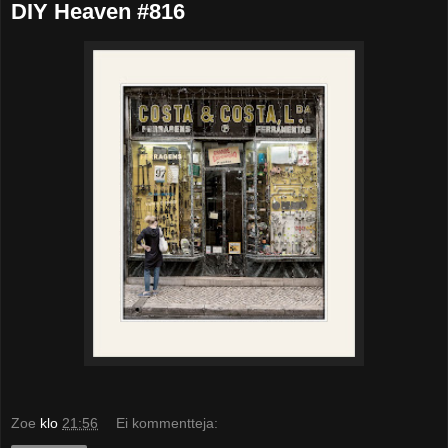
DIY Heaven #816
Zoe
klo
21:56
Ei kommentteja: