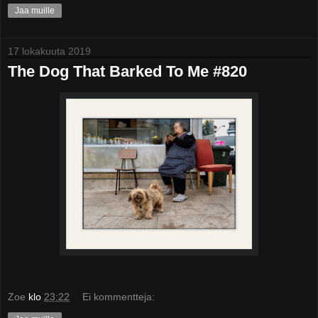
Jaa muille
17 lokakuuta 2019
The Dog That Barked To Me #820
Zoe
klo
23:22
Ei kommentteja: