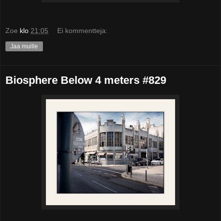
Zoe
klo
21:05
Ei kommentteja:
Jaa muille
Biosphere Below 4 meters #829