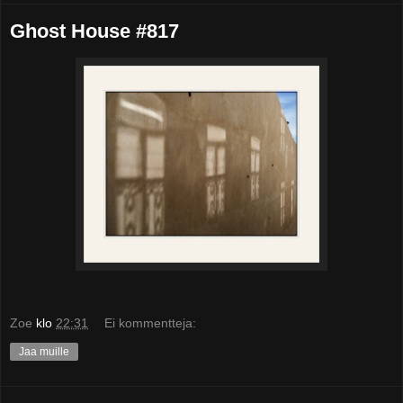
Ghost House #817
Zoe
klo
22:31
Ei kommentteja:
Jaa muille