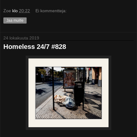
Zoe
klo
20:22
Ei kommentteja:
Jaa muille
24 lokakuuta 2019
Homeless 24/7 #828