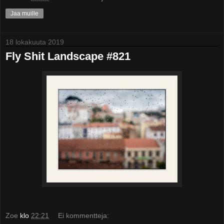
Jaa muille
18 lokakuuta 2019
Fly Shit Landscape #821
Zoe
klo
22:21
Ei kommentteja: