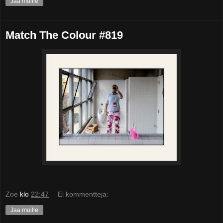
Jaa muille
Match The Colour #819
Zoe
klo
22:47
Ei kommentteja:
Jaa muille