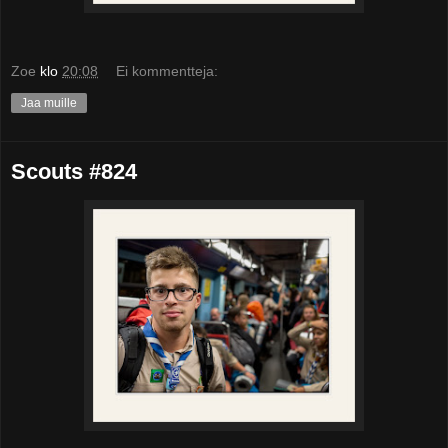
Zoe
klo
20:08
Ei kommentteja:
Jaa muille
Scouts #824