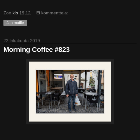
Zoe
klo
19:12
Ei kommentteja:
Jaa muille
22 lokakuuta 2019
Morning Coffee #823