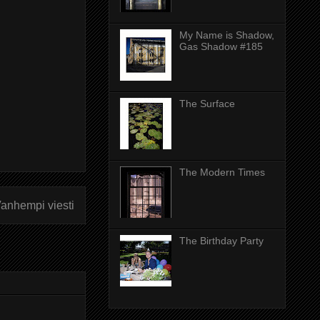
My Name is Shadow,
Gas Shadow #185
The Surface
The Modern Times
anhempi viesti
The Birthday Party