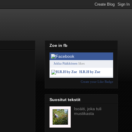
Zoe in fb
Jukka Pääkkönen
likes
H.R.H by Zoe
Create your Like Badge
Suositut tekstit
Isoäiti, joka tuli
mustikasta