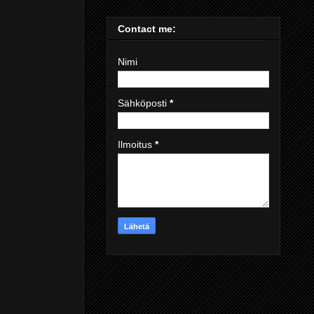
Contact me:
Nimi
Sähköposti
*
Ilmoitus
*