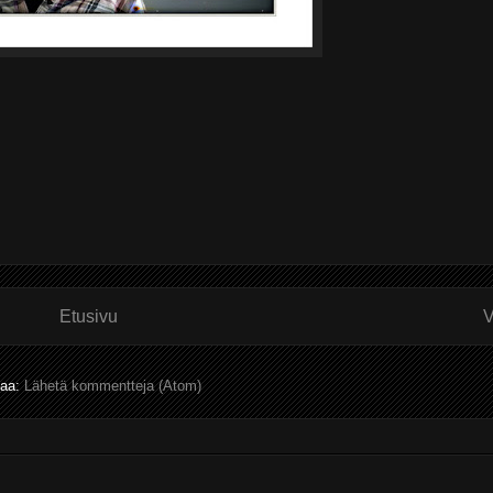
Etusivu
V
laa:
Lähetä kommentteja (Atom)