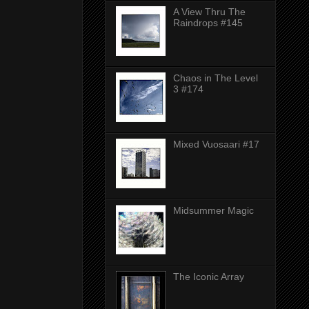
A View Thru The
Raindrops #145
Chaos in The Level
3 #174
Mixed Vuosaari #17
Midsummer Magic
The Iconic Array