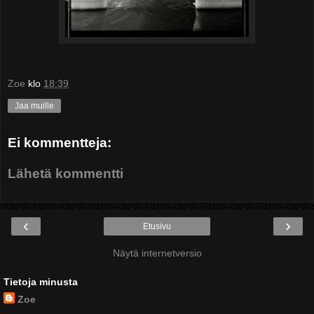
Zoe
klo
18:39
Jaa muille
Ei kommentteja:
Lähetä kommentti
‹
›
Etusivu
Näytä internetversio
Tietoja minusta
Zoe