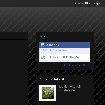
Zoe in fb
Jukka Pääkkönen
likes
H.R.H by Zoe
Create your Like Badge
Suositut tekstit
Isoäiti, joka tuli
mustikasta