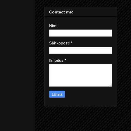
Contact me:
Nimi
Sähköposti
*
Ilmoitus
*