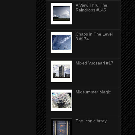
A View Thru The
Raindrops #145
Chaos in The Level
3 #174
Mixed Vuosaari #17
Midsummer Magic
The Iconic Array