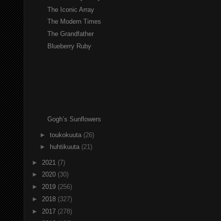
The Iconic Array
The Modern Times
The Grandfather
Blueberry Ruby
Gogh’s Sunflowers
►
toukokuuta
(26)
►
huhtikuuta
(21)
►
2021
(7)
►
2020
(30)
►
2019
(256)
►
2018
(327)
►
2017
(278)