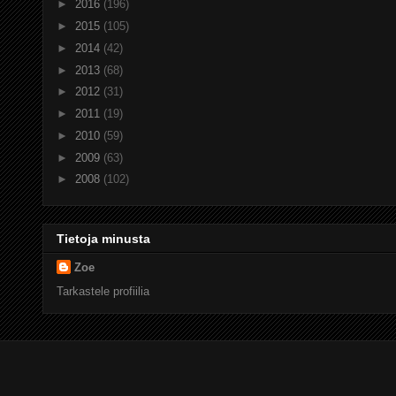
►
2016
(196)
►
2015
(105)
►
2014
(42)
►
2013
(68)
►
2012
(31)
►
2011
(19)
►
2010
(59)
►
2009
(63)
►
2008
(102)
Tietoja minusta
Zoe
Tarkastele profiilia