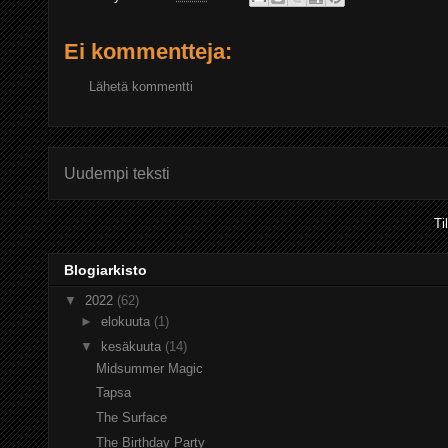
Ei kommentteja:
Lähetä kommentti
Uudempi teksti
Ti
Blogiarkisto
▼
2022
(62)
►
elokuuta
(1)
▼
kesäkuuta
(14)
Midsummer Magic
Tapsa
The Surface
The Birthday Party