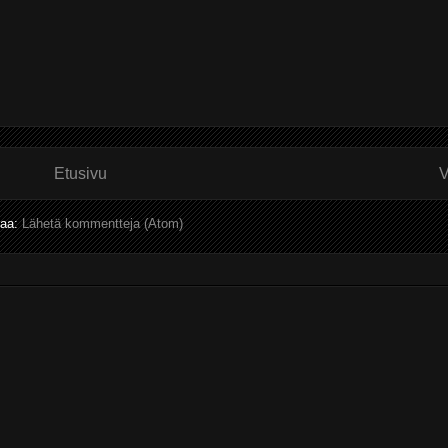
Etusivu
V
laa:
Lähetä kommentteja (Atom)