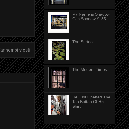
My Name is Shadow,
Gas Shadow #185
The Surface
anhempi viesti
The Modern Times
He Just Opened The
Top Button Of His
Shirt