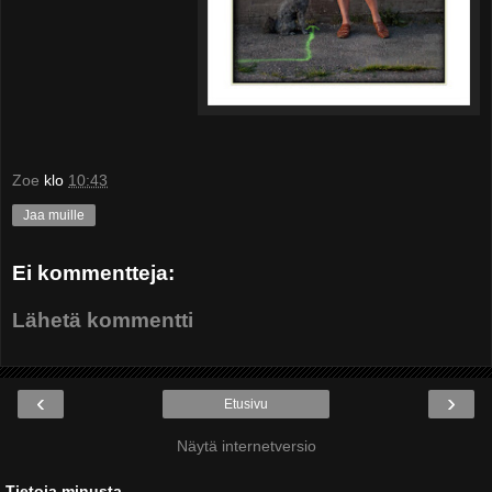
Zoe
klo
10:43
Jaa muille
Ei kommentteja:
Lähetä kommentti
‹
›
Etusivu
Näytä internetversio
Tietoja minusta