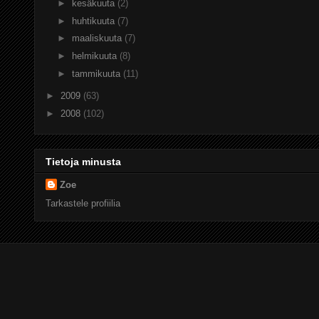
►
kesäkuuta
(2)
►
huhtikuuta
(7)
►
maaliskuuta
(7)
►
helmikuuta
(8)
►
tammikuuta
(11)
►
2009
(63)
►
2008
(102)
Tietoja minusta
Zoe
Tarkastele profiilia