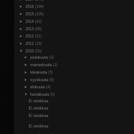
►
2016
(196)
►
2015
(105)
►
2014
(42)
►
2013
(68)
►
2012
(31)
►
2011
(19)
▼
2010
(59)
►
joulukuuta
(3)
►
marraskuuta
(1)
►
lokakuuta
(3)
►
syyskuuta
(8)
►
elokuuta
(4)
▼
heinäkuuta
(5)
Ei otsikkoa
Ei otsikkoa
Ei otsikkoa
Ei otsikkoa