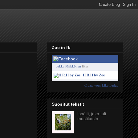
Zoe in fb
Jukka Pääkkönen
likes
H.R.H by Zoe
Create your Like Badge
Suositut tekstit
Isoäiti, joka tuli
mustikasta