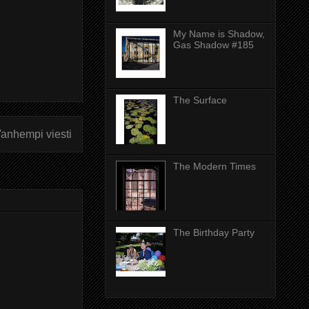
My Name is Shadow,
Gas Shadow #185
The Surface
anhempi viesti
The Modern Times
The Birthday Party