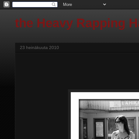
the Heavy Rapping 
23 heinäkuuta 2010