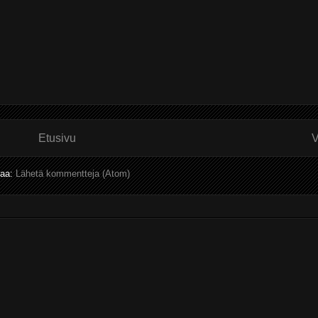
Etusivu
V
laa:
Lähetä kommentteja (Atom)