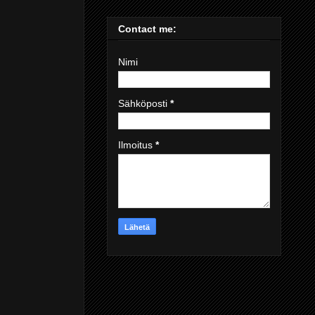
Contact me:
Nimi
Sähköposti
*
Ilmoitus
*