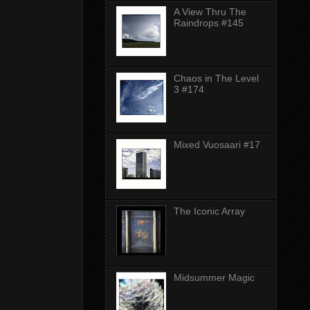
A View Thru The
Raindrops #145
Chaos in The Level
3 #174
Mixed Vuosaari #17
The Iconic Array
Midsummer Magic