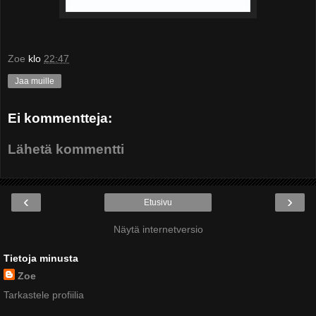
Zoe
klo
22:47
Jaa muille
Ei kommentteja:
Lähetä kommentti
‹
›
Etusivu
Näytä internetversio
Tietoja minusta
Zoe
Tarkastele profiilia