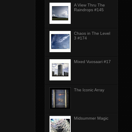
A View Thru The
Raindrops #145
Chaos in The Level
3 #174
Mixed Vuosaari #17
The Iconic Array
Midsummer Magic