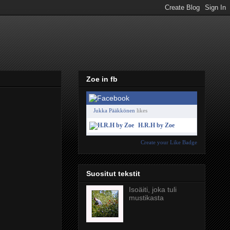
Zoe in fb
Jukka Pääkkönen
likes
H.R.H by Zoe
Create your Like Badge
Suositut tekstit
Isoäiti, joka tuli
mustikasta