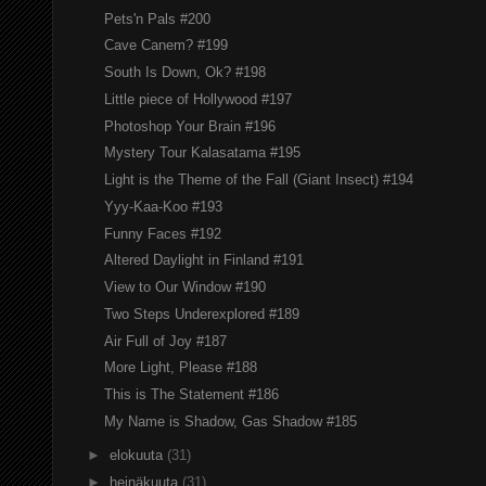
Pets'n Pals #200
Cave Canem? #199
South Is Down, Ok? #198
Little piece of Hollywood #197
Photoshop Your Brain #196
Mystery Tour Kalasatama #195
Light is the Theme of the Fall (Giant Insect) #194
Yyy-Kaa-Koo #193
Funny Faces #192
Altered Daylight in Finland #191
View to Our Window #190
Two Steps Underexplored #189
Air Full of Joy #187
More Light, Please #188
This is The Statement #186
My Name is Shadow, Gas Shadow #185
►
elokuuta
(31)
►
heinäkuuta
(31)