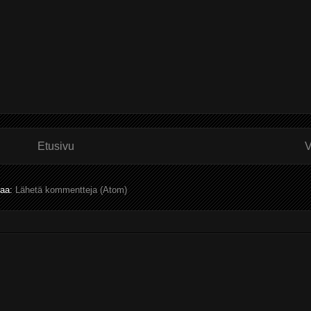
Etusivu
V
laa:
Lähetä kommentteja (Atom)