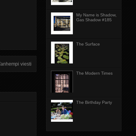
My Name is Shadow,
Gas Shadow #185
The Surface
anhempi viesti
The Modern Times
The Birthday Party