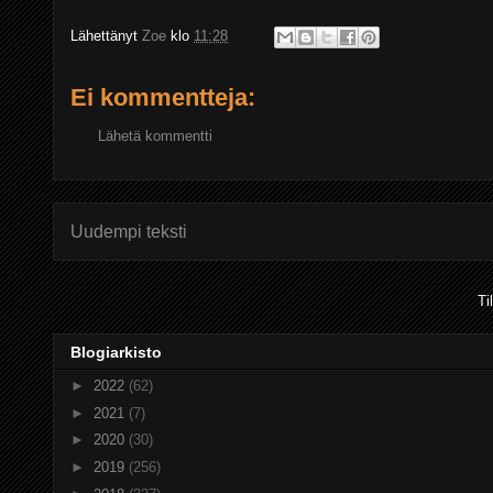
Lähettänyt
Zoe
klo
11:28
Ei kommentteja:
Lähetä kommentti
Uudempi teksti
Ti
Blogiarkisto
►
2022
(62)
►
2021
(7)
►
2020
(30)
►
2019
(256)