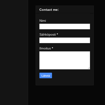
Contact me:
Nimi
Sähköposti
*
Ilmoitus
*