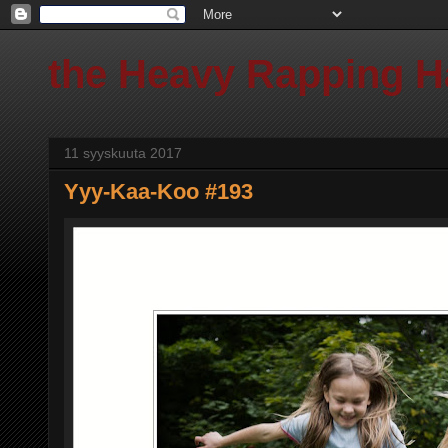
the Heavy Rapping 
11 syyskuuta 2017
Yyy-Kaa-Koo #193