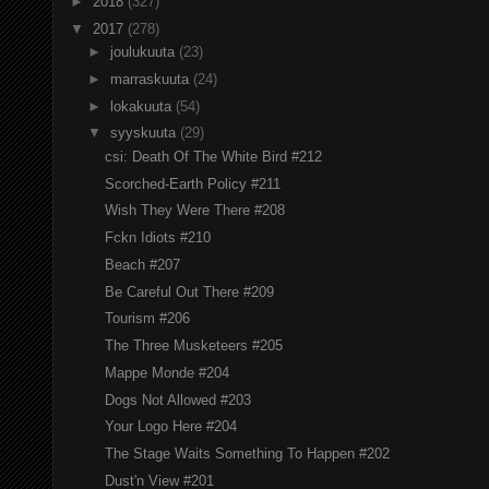
►
2018
(327)
▼
2017
(278)
►
joulukuuta
(23)
►
marraskuuta
(24)
►
lokakuuta
(54)
▼
syyskuuta
(29)
csi: Death Of The White Bird #212
Scorched-Earth Policy #211
Wish They Were There #208
Fckn Idiots #210
Beach #207
Be Careful Out There #209
Tourism #206
The Three Musketeers #205
Mappe Monde #204
Dogs Not Allowed #203
Your Logo Here #204
The Stage Waits Something To Happen #202
Dust'n View #201