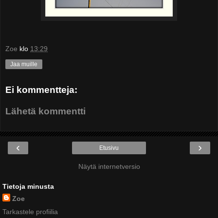
Zoe
klo
13:29
Jaa muille
Ei kommentteja:
Lähetä kommentti
‹
›
Etusivu
Näytä internetversio
Tietoja minusta
Zoe
Tarkastele profiilia