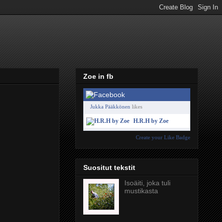
Zoe in fb
Jukka Pääkkönen
likes
H.R.H by Zoe
Create your Like Badge
Suositut tekstit
Isoäiti, joka tuli
mustikasta