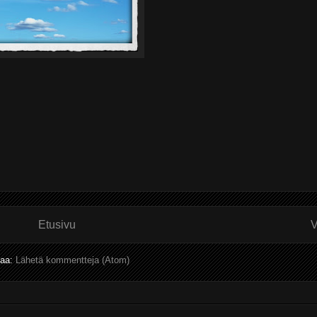
Etusivu
V
laa:
Lähetä kommentteja (Atom)