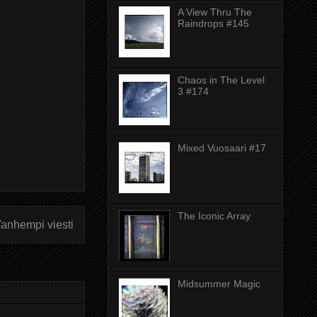
A View Thru The
Raindrops #145
Chaos in The Level
3 #174
Mixed Vuosaari #17
The Iconic Array
anhempi viesti
Midsummer Magic