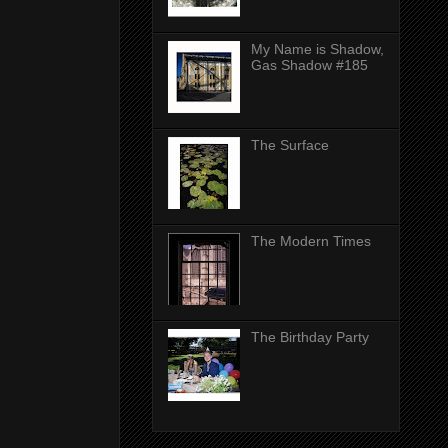
My Name is Shadow,
Gas Shadow #185
The Surface
The Modern Times
The Birthday Party