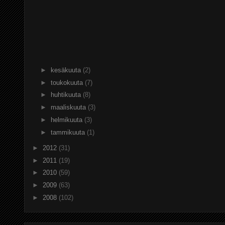
►
kesäkuuta
(2)
►
toukokuuta
(7)
►
huhtikuuta
(8)
►
maaliskuuta
(3)
►
helmikuuta
(3)
►
tammikuuta
(1)
►
2012
(31)
►
2011
(19)
►
2010
(59)
►
2009
(63)
►
2008
(102)