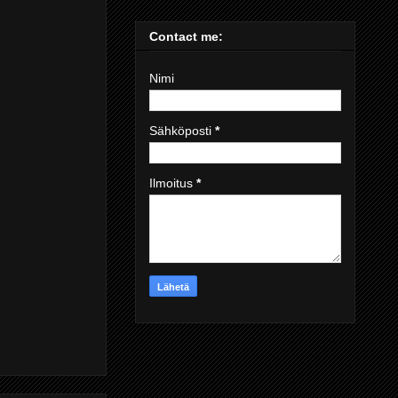
Contact me:
Nimi
Sähköposti
*
Ilmoitus
*