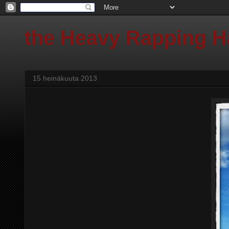
the Heavy Rapping 
15 heinäkuuta 2013