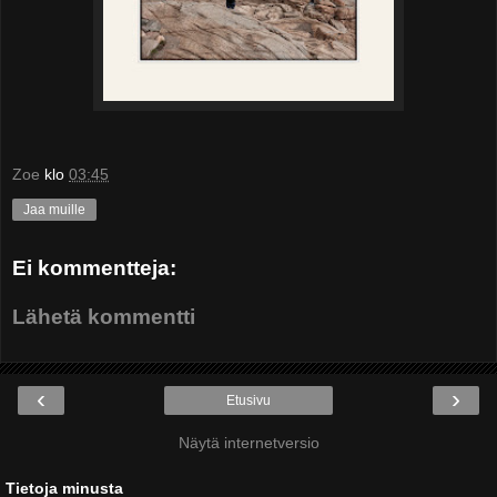
Zoe
klo
03:45
Jaa muille
Ei kommentteja:
Lähetä kommentti
‹
›
Etusivu
Näytä internetversio
Tietoja minusta