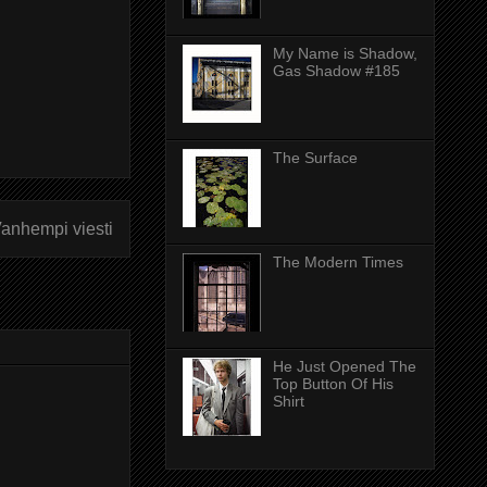
My Name is Shadow,
Gas Shadow #185
The Surface
anhempi viesti
The Modern Times
He Just Opened The
Top Button Of His
Shirt