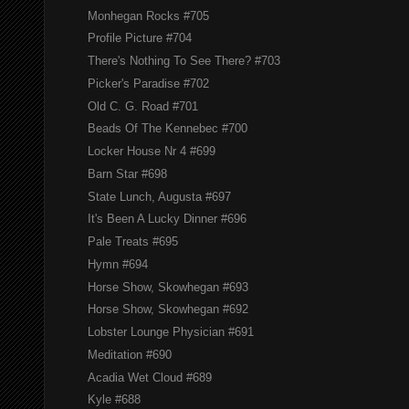
Monhegan Rocks #705
Profile Picture #704
There's Nothing To See There? #703
Picker's Paradise #702
Old C. G. Road #701
Beads Of The Kennebec #700
Locker House Nr 4 #699
Barn Star #698
State Lunch, Augusta #697
It's Been A Lucky Dinner #696
Pale Treats #695
Hymn #694
Horse Show, Skowhegan #693
Horse Show, Skowhegan #692
Lobster Lounge Physician #691
Meditation #690
Acadia Wet Cloud #689
Kyle #688