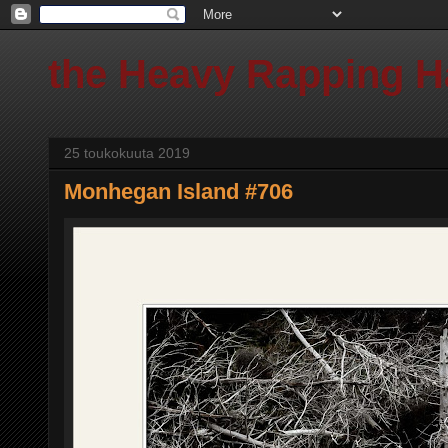
the Heavy Rapping 
25 toukokuuta 2019
Monhegan Island #706