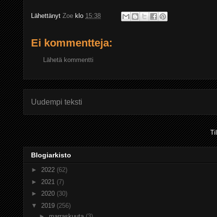
Lähettänyt
Zoe
klo
15:38
Ei kommentteja:
Lähetä kommentti
Uudempi teksti
Ti
Blogiarkisto
►
2022
(62)
►
2021
(7)
►
2020
(30)
▼
2019
(256)
►
marraskuuta
(3)