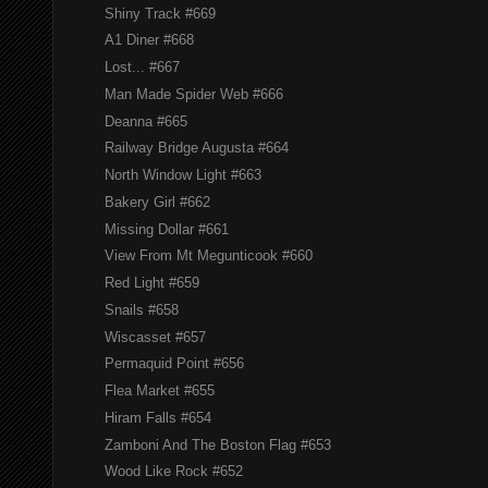
Shiny Track #669
A1 Diner #668
Lost... #667
Man Made Spider Web #666
Deanna #665
Railway Bridge Augusta #664
North Window Light #663
Bakery Girl #662
Missing Dollar #661
View From Mt Megunticook #660
Red Light #659
Snails #658
Wiscasset #657
Permaquid Point #656
Flea Market #655
Hiram Falls #654
Zamboni And The Boston Flag #653
Wood Like Rock #652