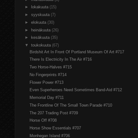
►
lokakuuta
(15)
►
syyskuuta
(7)
►
elokuuta
(30)
►
heinäkuuta
(26)
►
kesäkuuta
(35)
▼
toukokuuta
(67)
Birdshit Art In Front Of Portland Museum Of Art #717
There Is Electricity In The Air #716
Two Horse-Halves #715
No Fingerprints #714
Flower Power #713
Even Superheroes Need Sometimes Band-Aid #712
Memorial Day #711
The Frontline Of The Small Town Parade #710
The 207 Trading Post #709
Horse Off #708
Horse Show Essentials #707
Monhegan Island #706