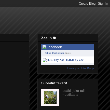
Zoe in fb
Jukka Pääkkönen
likes
H.R.H by Zoe
Create your Like Badge
Suositut tekstit
Isoäiti, joka tuli
mustikasta