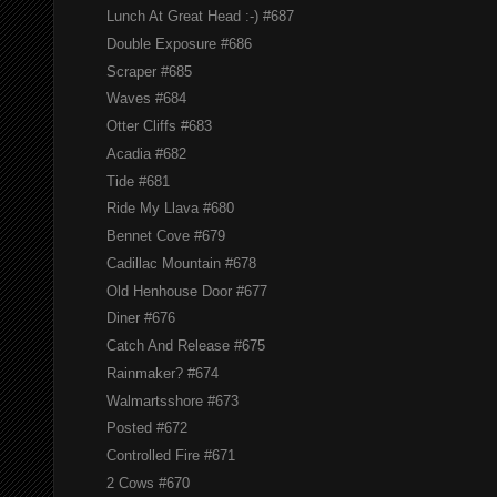
Lunch At Great Head :-) #687
Double Exposure #686
Scraper #685
Waves #684
Otter Cliffs #683
Acadia #682
Tide #681
Ride My Llava #680
Bennet Cove #679
Cadillac Mountain #678
Old Henhouse Door #677
Diner #676
Catch And Release #675
Rainmaker? #674
Walmartsshore #673
Posted #672
Controlled Fire #671
2 Cows #670