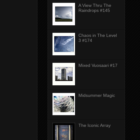
A View Thru The
Raindrops #145
Chaos in The Level
3 #174
Mixed Vuosaari #17
Midsummer Magic
The Iconic Array