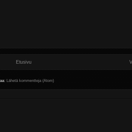
Etusivu
V
laa:
Lähetä kommentteja (Atom)