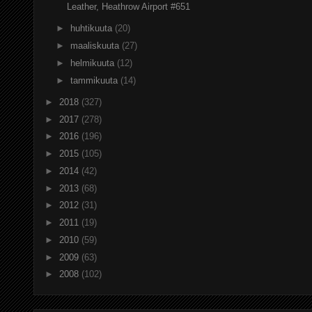
Leather, Heathrow Airport #651
►
huhtikuuta
(20)
►
maaliskuuta
(27)
►
helmikuuta
(12)
►
tammikuuta
(14)
►
2018
(327)
►
2017
(278)
►
2016
(196)
►
2015
(105)
►
2014
(42)
►
2013
(68)
►
2012
(31)
►
2011
(19)
►
2010
(59)
►
2009
(63)
►
2008
(102)