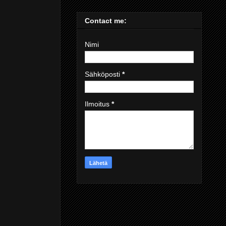
Contact me:
Nimi
Sähköposti
*
Ilmoitus
*