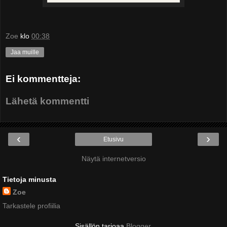
Zoe
klo
00:38
Jaa muille
Ei kommentteja:
Lähetä kommentti
‹
›
Etusivu
Näytä internetversio
Tietoja minusta
Zoe
Tarkastele profiilia
Sisällön tarjoaa
Blogger
.