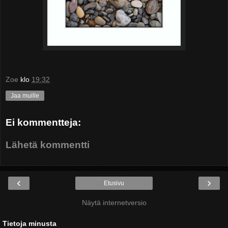
Zoe
klo
19:32
Jaa muille
Ei kommentteja:
Lähetä kommentti
‹
›
Etusivu
Näytä internetversio
Tietoja minusta