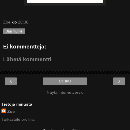
Zoe
klo
20:36
Jaa muille
Ei kommentteja:
Lähetä kommentti
‹
›
Etusivu
Näytä internetversio
Tietoja minusta
Zoe
Tarkastele profiilia