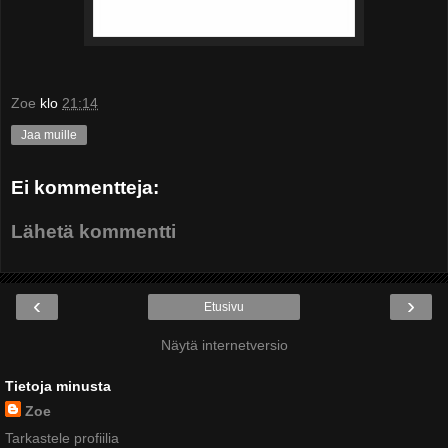
Zoe
klo
21:14
Jaa muille
Ei kommentteja:
Lähetä kommentti
‹
›
Etusivu
Näytä internetversio
Tietoja minusta
Zoe
Tarkastele profiilia