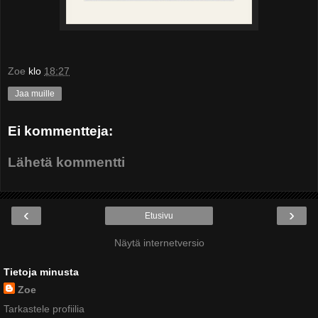
Zoe
klo
18:27
Jaa muille
Ei kommentteja:
Lähetä kommentti
‹
›
Etusivu
Näytä internetversio
Tietoja minusta
Zoe
Tarkastele profiilia