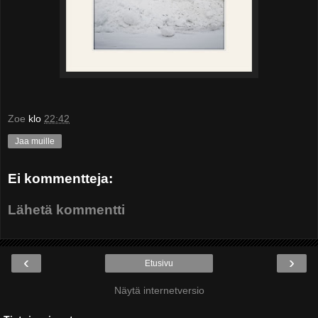
Zoe
klo
22:42
Jaa muille
Ei kommentteja:
Lähetä kommentti
‹
›
Etusivu
Näytä internetversio