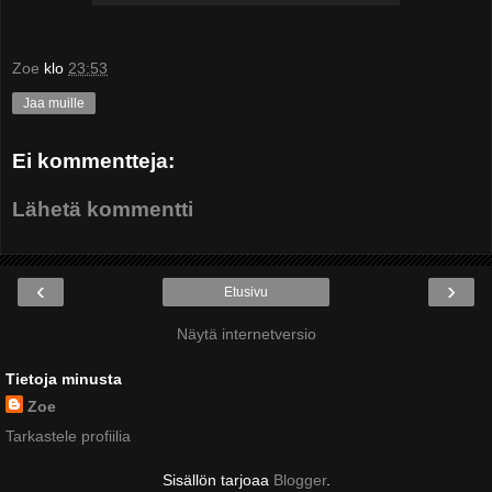
Zoe
klo
23:53
Jaa muille
Ei kommentteja:
Lähetä kommentti
‹
›
Etusivu
Näytä internetversio
Tietoja minusta
Zoe
Tarkastele profiilia
Sisällön tarjoaa
Blogger
.