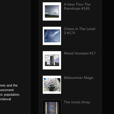
A View Thru The
Raindrops #145
Chaos in The Level
3 #174
Mixed Vuosaari #17
Midsummer Magic
ames and the
assessment
ic population,
interval
The Iconic Array