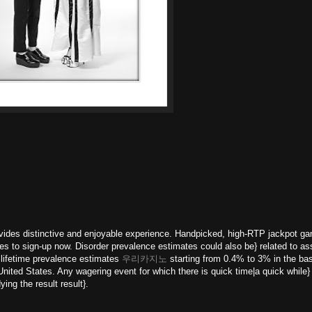
ovides distinctive and enjoyable experience. Handpicked, high-RTP jackpot g
es to sign-up now. Disorder prevalence estimates could also be} related to 
 lifetime prevalence estimates
우리카지노
starting from 0.4% to 3% in the bas
United States. Any wagering event for which there is quick time|a quick while} 
ing the result result}.