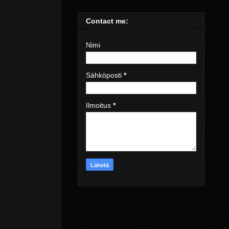
Contact me:
Nimi
Sähköposti
*
Ilmoitus
*