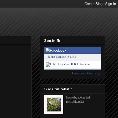
Zoe in fb
Jukka Pääkkönen
likes
H.R.H by Zoe
Create your Like Badge
Suositut tekstit
Isoäiti, joka tuli
mustikasta