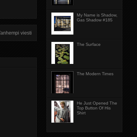
My Name is Shadow,
Gas Shadow #185
anhempi viesti
The Surface
The Modern Times
He Just Opened The
Top Button Of His
Shirt