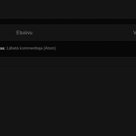
Etusivu
V
laa:
Lähetä kommentteja (Atom)