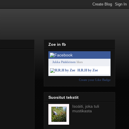
Zoe in fb
Jukka Pääkkönen
likes
H.R.H by Zoe
Create your Like Badge
Suositut tekstit
Isoäiti, joka tuli
mustikasta