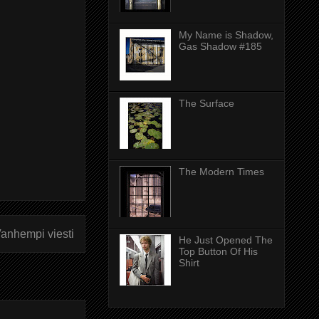
My Name is Shadow,
Gas Shadow #185
The Surface
The Modern Times
anhempi viesti
He Just Opened The
Top Button Of His
Shirt