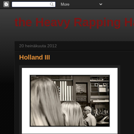
the Heavy Rapping 
20 heinäkuuta 2012
Holland III