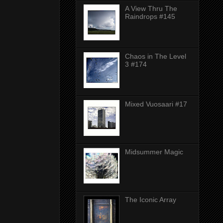
A View Thru The
Raindrops #145
Chaos in The Level
3 #174
Mixed Vuosaari #17
Midsummer Magic
The Iconic Array