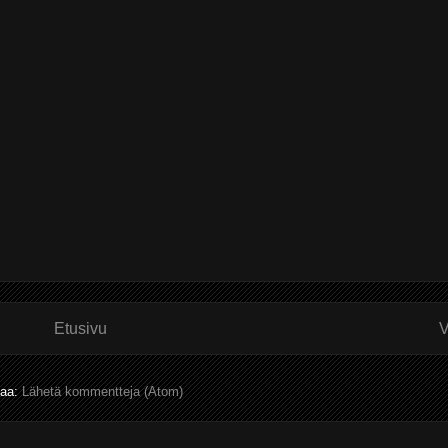
Etusivu
V
laa:
Lähetä kommentteja (Atom)