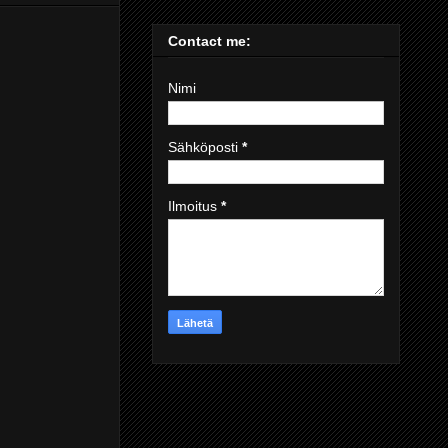
Contact me:
Nimi
Sähköposti
*
Ilmoitus
*