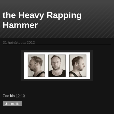
the Heavy Rapping
Hammer
31 heinäkuuta 2012
Zoe
klo
12:10
Jaa muille