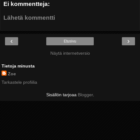
Ei kommentteja:
Lähetä kommentti
‹
›
Etusivu
Näytä internetversio
Tietoja minusta
Zoe
Tarkastele profiilia
Sisällön tarjoaa
Blogger
.