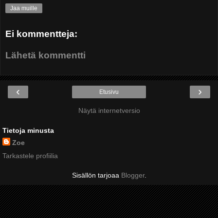
Jaa muille
Ei kommentteja:
Lähetä kommentti
‹
›
Etusivu
Näytä internetversio
Tietoja minusta
Zoe
Tarkastele profiilia
Sisällön tarjoaa
Blogger
.