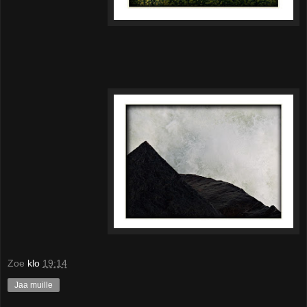
Zoe
klo
19:14
Jaa muille