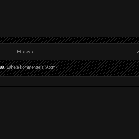
Etusivu
V
laa:
Lähetä kommentteja (Atom)