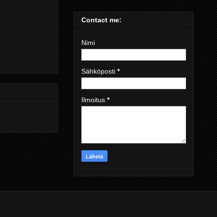
Contact me:
Nimi
Sähköposti
*
Ilmoitus
*