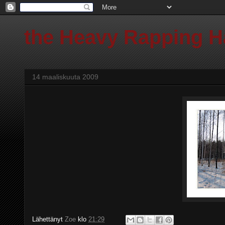
the Heavy Rapping 
14 maaliskuuta 2009
Lähettänyt
Zoe
klo
21:29