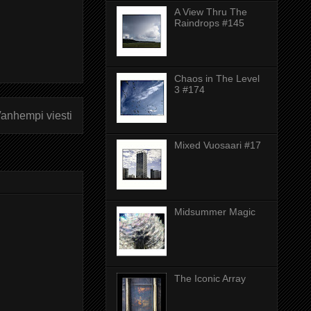
A View Thru The
Raindrops #145
Chaos in The Level
3 #174
anhempi viesti
Mixed Vuosaari #17
Midsummer Magic
The Iconic Array