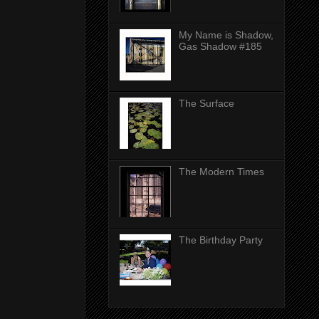
My Name is Shadow,
Gas Shadow #185
The Surface
The Modern Times
The Birthday Party