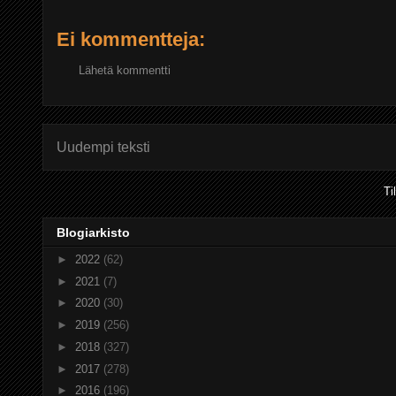
Ei kommentteja:
Lähetä kommentti
Uudempi teksti
Ti
Blogiarkisto
►
2022
(62)
►
2021
(7)
►
2020
(30)
►
2019
(256)
►
2018
(327)
►
2017
(278)
►
2016
(196)