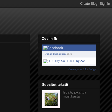
Zoe in fb
Jukka Pääkkönen
likes
H.R.H by Zoe
Create your Like Badge
Suositut tekstit
Isoäiti, joka tuli
mustikasta