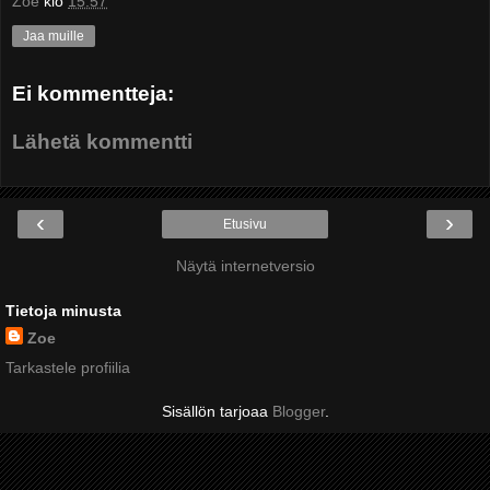
Zoe
klo
15:57
Jaa muille
Ei kommentteja:
Lähetä kommentti
‹
›
Etusivu
Näytä internetversio
Tietoja minusta
Zoe
Tarkastele profiilia
Sisällön tarjoaa
Blogger
.