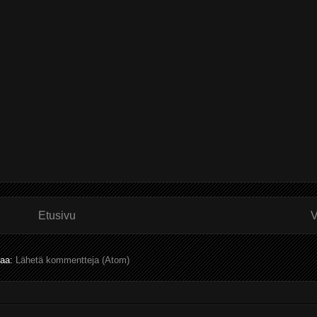
Etusivu
V
laa:
Lähetä kommentteja (Atom)