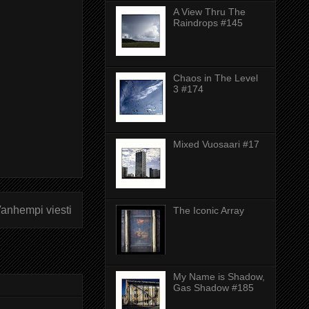
A View Thru The
Raindrops #145
Chaos in The Level
3 #174
Mixed Vuosaari #17
anhempi viesti
The Iconic Array
My Name is Shadow,
Gas Shadow #185