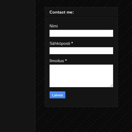
Contact me:
Nimi
Sähköposti
*
Ilmoitus
*