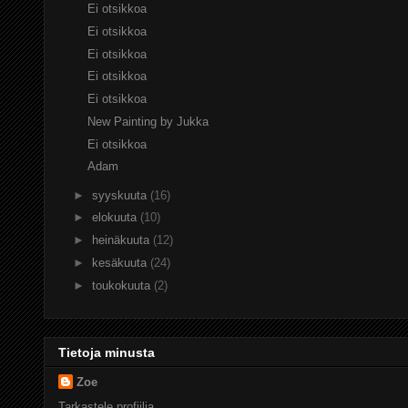
Ei otsikkoa
Ei otsikkoa
Ei otsikkoa
Ei otsikkoa
Ei otsikkoa
New Painting by Jukka
Ei otsikkoa
Adam
►
syyskuuta
(16)
►
elokuuta
(10)
►
heinäkuuta
(12)
►
kesäkuuta
(24)
►
toukokuuta
(2)
Tietoja minusta
Zoe
Tarkastele profiilia