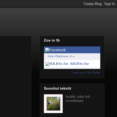
Zoe in fb
Jukka Pääkkönen
likes
H.R.H by Zoe
Create your Like Badge
Suositut tekstit
Isoäiti, joka tuli
mustikasta