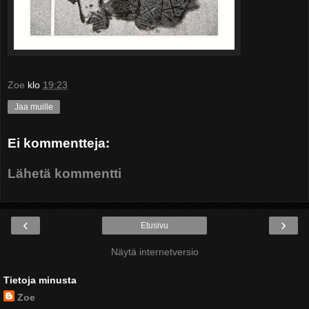
Zoe
klo
19:23
Jaa muille
Ei kommentteja:
Lähetä kommentti
‹
›
Etusivu
Näytä internetversio
Tietoja minusta
Zoe