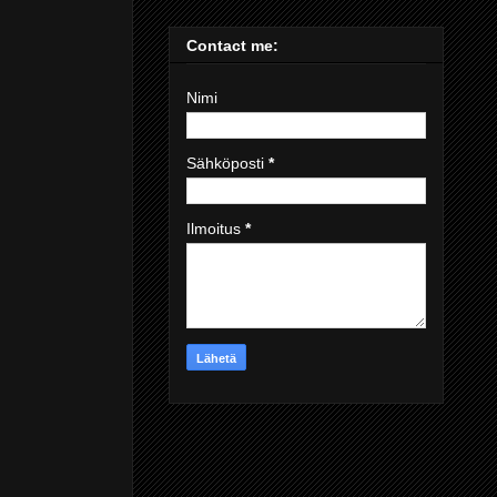
Contact me:
Nimi
Sähköposti
*
Ilmoitus
*