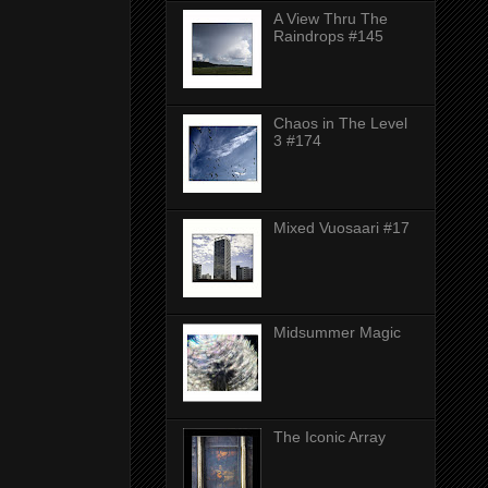
A View Thru The
Raindrops #145
Chaos in The Level
3 #174
Mixed Vuosaari #17
Midsummer Magic
The Iconic Array