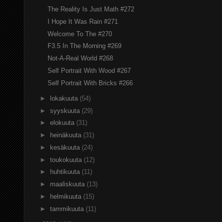
The Reality Is Just Math #272
I Hope It Was Rain #271
Welcome To The #270
F3.5 In The Morning #269
Not-A-Real World #268
Self Portrait With Wood #267
Self Portrait With Bricks #266
►
lokakuuta
(54)
►
syyskuuta
(29)
►
elokuuta
(31)
►
heinäkuuta
(31)
►
kesäkuuta
(24)
►
toukokuuta
(12)
►
huhtikuuta
(11)
►
maaliskuuta
(13)
►
helmikuuta
(15)
►
tammikuuta
(11)