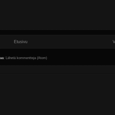
Etusivu
V
laa:
Lähetä kommentteja (Atom)