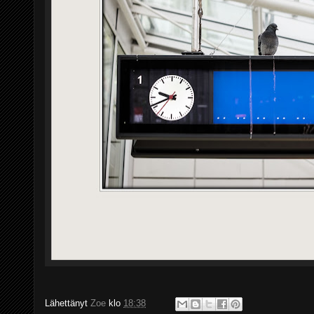
Lähettänyt
Zoe
klo
18:38