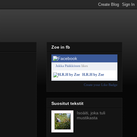
Zoe in fb
Jukka Pääkkönen
likes
H.R.H by Zoe
Create your Like Badge
Suositut tekstit
Isoäiti, joka tuli
mustikasta