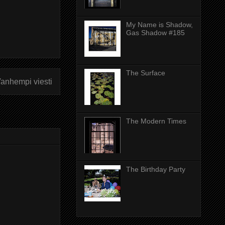
My Name is Shadow,
Gas Shadow #185
The Surface
anhempi viesti
The Modern Times
The Birthday Party