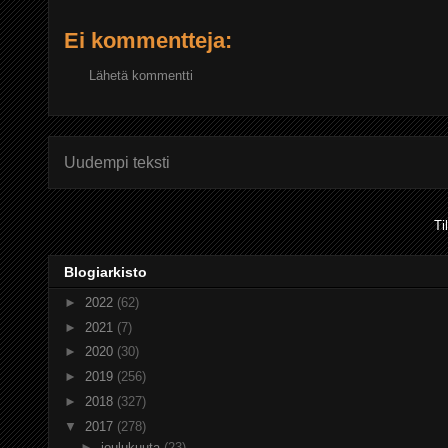
Ei kommentteja:
Lähetä kommentti
Uudempi teksti
Ti
Blogiarkisto
►
2022
(62)
►
2021
(7)
►
2020
(30)
►
2019
(256)
►
2018
(327)
▼
2017
(278)
►
joulukuuta
(23)