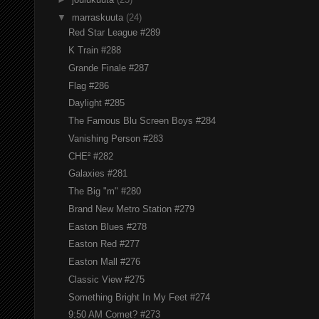
▼
marraskuuta
(24)
Red Star League #289
K Train #288
Grande Finale #287
Flag #286
Daylight #285
The Famous Blu Screen Boys #284
Vanishing Person #283
CHE² #282
Galaxies #281
The Big "m" #280
Brand New Metro Station #279
Easton Blues #278
Easton Red #277
Easton Mall #276
Classic View #275
Something Bright In My Feet #274
9:50 AM Comet? #273