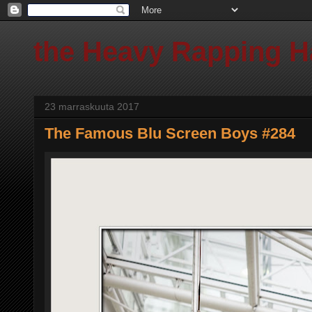
the Heavy Rapping 
23 marraskuuta 2017
The Famous Blu Screen Boys #284