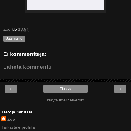
Zoe
klo
13:54
Jaa muille
Ei kommentteja:
Lähetä kommentti
‹
›
Etusivu
Näytä internetversio
Tietoja minusta
Zoe
Tarkastele profiilia