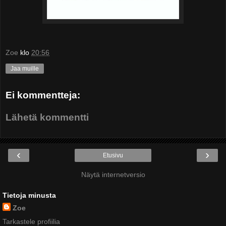
Zoe
klo
20:56
Jaa muille
Ei kommentteja:
Lähetä kommentti
‹
›
Etusivu
Näytä internetversio
Tietoja minusta
Zoe
Tarkastele profiilia