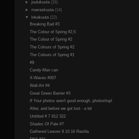
►
joulukuuta
(16)
►
marraskuuta
(14)
▼
lokakuuta
(22)
Breaking Bad #3
The Colour of Spring #2,5
The Colour of Spring #2
The Colours of Spring #2
The Colours of Spring #1
#9
Candy-Man can
X-Waves #007
Wall-Art #4
Great Green Barrier #3
If Your photos aren't good enough, photoshop!
After, and before we got lost - a bit
Untitled # 7 912 322
Shades Of Pale #7
Gathered Leaves 9.10.16 Rastila