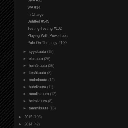
DNA #31
WA #14
In Charge
Untitled #545
Testing-Testing #102
Playing With PowerTools
Pale On-The-Logy #109
►
syyskuuta
(15)
►
elokuuta
(26)
►
heinäkuuta
(36)
►
kesäkuuta
(8)
►
toukokuuta
(12)
►
huhtikuuta
(11)
►
maaliskuuta
(12)
►
helmikuuta
(8)
►
tammikuuta
(16)
►
2015
(105)
►
2014
(42)