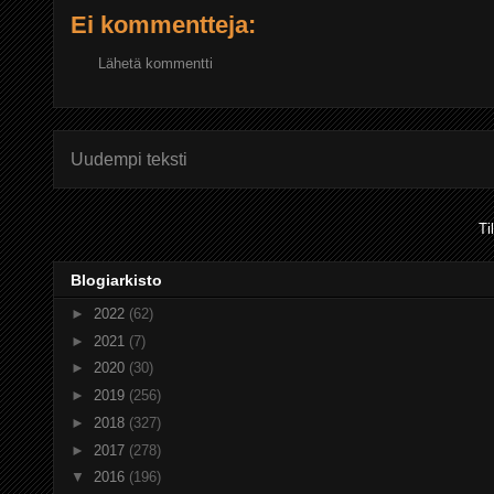
Ei kommentteja:
Lähetä kommentti
Uudempi teksti
Ti
Blogiarkisto
►
2022
(62)
►
2021
(7)
►
2020
(30)
►
2019
(256)
►
2018
(327)
►
2017
(278)
▼
2016
(196)