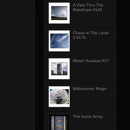
A View Thru The
Raindrops #145
Chaos in The Level
3 #174
Mixed Vuosaari #17
Midsummer Magic
The Iconic Array