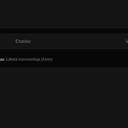
Etusivu
V
laa:
Lähetä kommentteja (Atom)