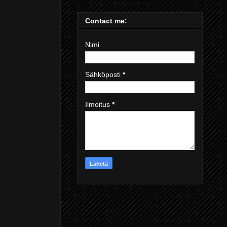
Contact me:
Nimi
Sähköposti
*
Ilmoitus
*