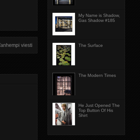
My Name is Shadow,
Gas Shadow #185
anhempi viesti
The Surface
The Modern Times
He Just Opened The
Top Button Of His
Shirt