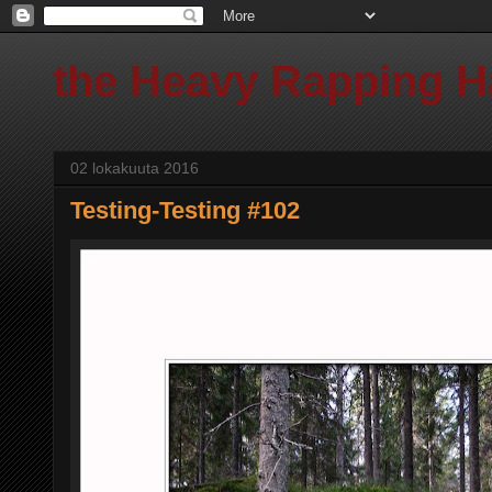
the Heavy Rapping 
02 lokakuuta 2016
Testing-Testing #102