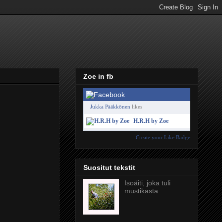
Zoe in fb
Jukka Pääkkönen
likes
H.R.H by Zoe
Create your Like Badge
Suositut tekstit
Isoäiti, joka tuli
mustikasta