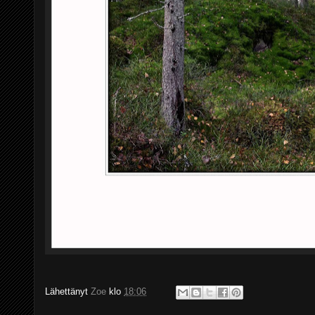
Lähettänyt
Zoe
klo
18:06