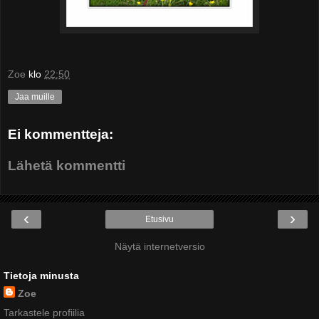
Zoe
klo
22:50
Jaa muille
Ei kommentteja:
Lähetä kommentti
‹
›
Etusivu
Näytä internetversio
Tietoja minusta
Zoe
Tarkastele profiilia