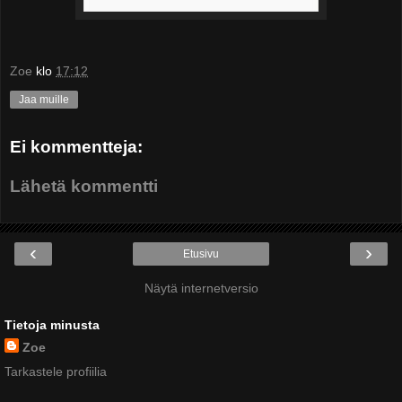
Zoe
klo
17:12
Jaa muille
Ei kommentteja:
Lähetä kommentti
‹
›
Etusivu
Näytä internetversio
Tietoja minusta
Zoe
Tarkastele profiilia