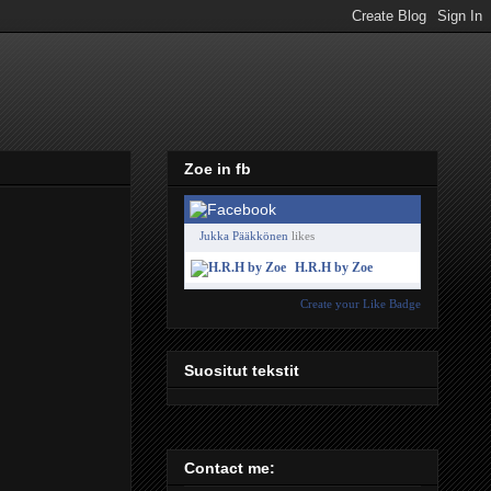
Zoe in fb
Jukka Pääkkönen
likes
H.R.H by Zoe
Create your Like Badge
Suositut tekstit
Contact me: