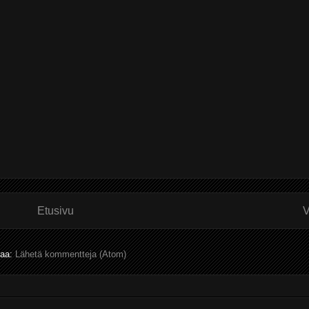
Etusivu
V
laa:
Lähetä kommentteja (Atom)