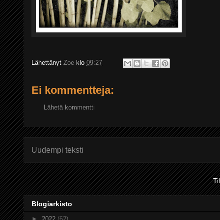
Lähettänyt
Zoe
klo
09:27
Ei kommentteja:
Lähetä kommentti
Uudempi teksti
Ti
Blogiarkisto
►
2022
(62)