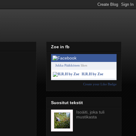
Zoe in fb
Jukka Pääkkönen
likes
H.R.H by Zoe
Create your Like Badge
Suositut tekstit
Isoäiti, joka tuli
mustikasta