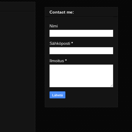
Contact me:
Nimi
Sähköposti
*
Ilmoitus
*