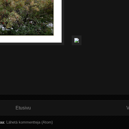
Etusivu
V
laa:
Lähetä kommentteja (Atom)