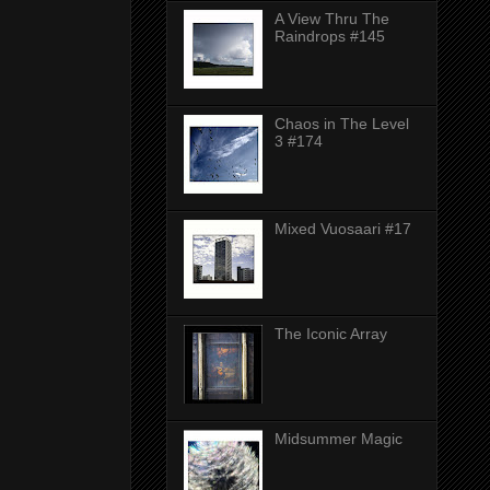
A View Thru The
Raindrops #145
Chaos in The Level
3 #174
Mixed Vuosaari #17
The Iconic Array
Midsummer Magic