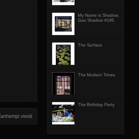
My Name is Shadow,
Gas Shadow #185
The Surface
The Modern Times
The Birthday Party
anhempi viesti