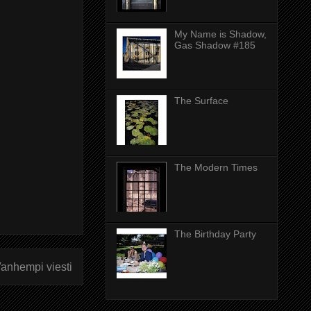
My Name is Shadow,
Gas Shadow #185
The Surface
The Modern Times
The Birthday Party
anhempi viesti