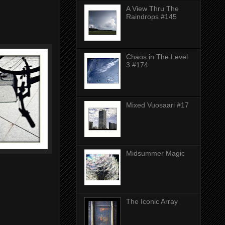
A View Thru The
Raindrops #145
Chaos in The Level
3 #174
Mixed Vuosaari #17
Midsummer Magic
The Iconic Array