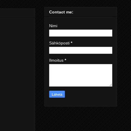
Contact me:
Nimi
Sähköposti
*
Ilmoitus
*