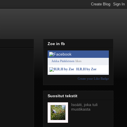
Zoe in fb
Jukka Pääkkönen
likes
H.R.H by Zoe
Create your Like Badge
Suositut tekstit
Isoäiti, joka tuli
mustikasta