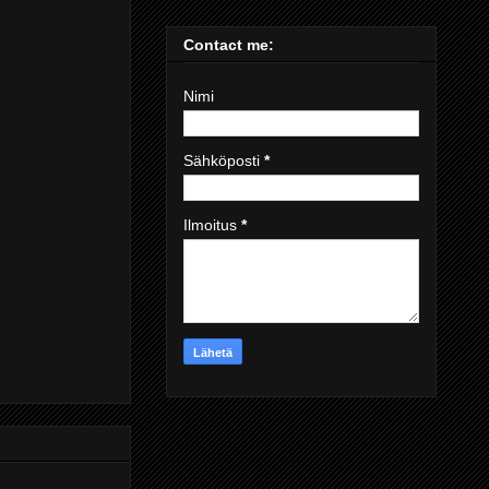
Contact me:
Nimi
Sähköposti
*
Ilmoitus
*