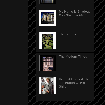
My Name is Shadow,
Gas Shadow #185
The Surface
The Modern Times
He Just Opened The
Top Button Of His
Shirt