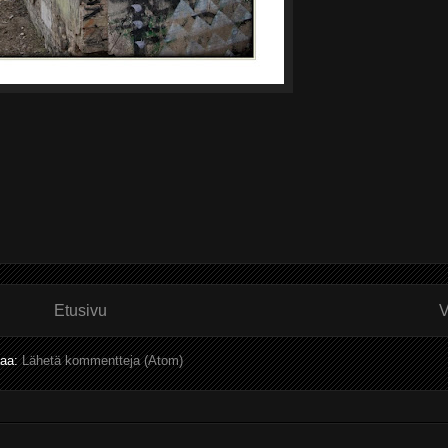
Etusivu
V
laa:
Lähetä kommentteja (Atom)