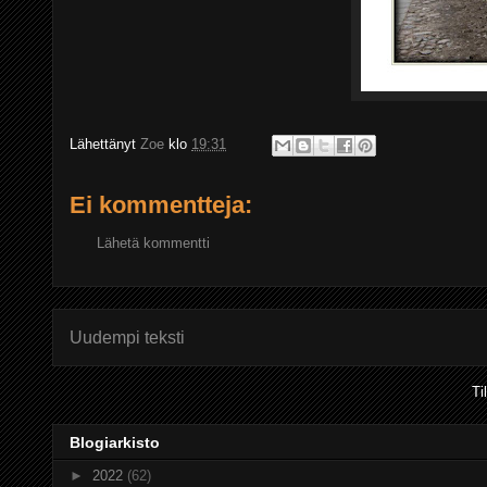
Lähettänyt
Zoe
klo
19:31
Ei kommentteja:
Lähetä kommentti
Uudempi teksti
Ti
Blogiarkisto
►
2022
(62)