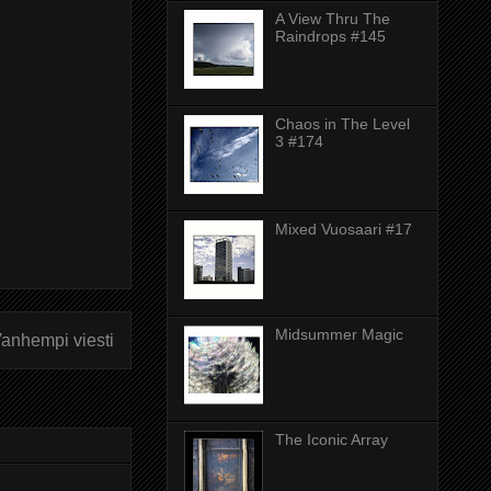
A View Thru The
Raindrops #145
Chaos in The Level
3 #174
Mixed Vuosaari #17
Midsummer Magic
anhempi viesti
The Iconic Array