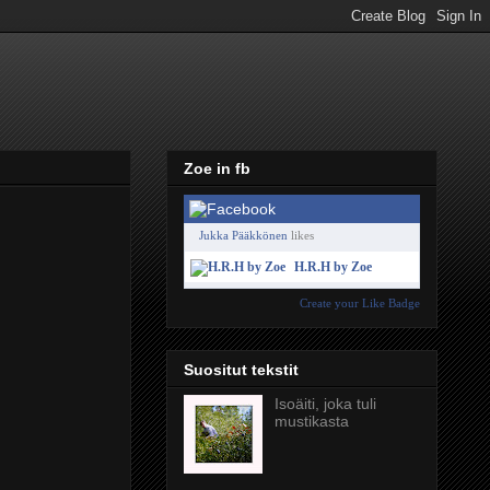
Zoe in fb
Jukka Pääkkönen
likes
H.R.H by Zoe
Create your Like Badge
Suositut tekstit
Isoäiti, joka tuli
mustikasta