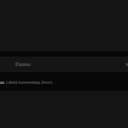
Etusivu
V
laa:
Lähetä kommentteja (Atom)