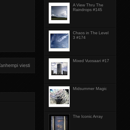
A View Thru The
Raindrops #145
Chaos in The Level
3 #174
Mixed Vuosaari #17
anhempi viesti
Midsummer Magic
The Iconic Array