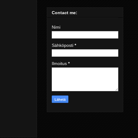
Contact me:
Nimi
Sähköposti
*
Ilmoitus
*