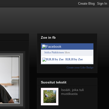
Zoe in fb
Jukka Pääkkönen
likes
H.R.H by Zoe
Create your Like Badge
Suositut tekstit
Isoäiti, joka tuli
mustikasta