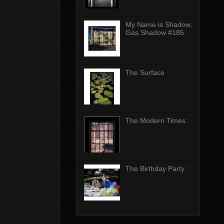
My Name is Shadow,
Gas Shadow #185
The Surface
The Modern Times
The Birthday Party