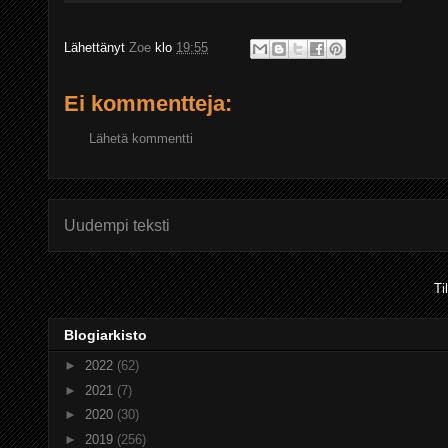
Lähettänyt
Zoe
klo
19:55
Ei kommentteja:
Lähetä kommentti
Uudempi teksti
Ti
Blogiarkisto
►
2022
(62)
►
2021
(7)
►
2020
(30)
►
2019
(256)